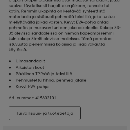
sopivat täydellisesti harjoittelun jälkeen, rannalle tai
kotiin. Remmin ulkopinta on kestävää synteettistä
aatteet
tarvikkeet
set
tarvikkeet
aatteet
materiaalia ja sisäpuoli pehmeää tekstiiliä, joka tuntuu
miellyttävältä jalkaa vasten. Kevyt EVA-pohja antaa
pehmeän ja mukavan tunteen joka askeleella. Kokoja 33–
35 olevissa sandaaleissa on hieman kapeampi remmi
olasit
asut
set
kuin kokoja 36–45 olevissa malleissa. Tämä parantaa
istuvuutta pienemmissä ko'oissa ja lisää vakautta
käytössä.
set
it
a
Uimasandaalit
Aikuisten koot
Päällinen TPR:ää ja tekstiiliä
asut
huolto
asut
Pehmustettu hihna; pehmeä jalalle
Kevyt EVA-pohja
Art. nummer: 415602101
it
it
Turvallisuus- ja tuotetietoja
huolto
huolto