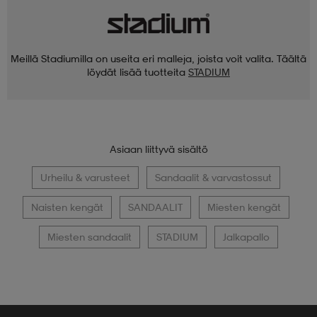
Meillä Stadiumilla on useita eri malleja, joista voit valita. Täältä
löydät lisää tuotteita
STADIUM
Asiaan liittyvä sisältö
Urheilu & varusteet
Sandaalit & varvastossut
Naisten kengät
SANDAALIT
Miesten kengät
Miesten sandaalit
STADIUM
Jalkapallo