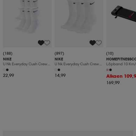
(188)
(897)
(10)
NIKE
NIKE
HOMEFITNESSC
U Nk Everyday Cush Crew
U Nk Everyday Cush Crew
Löpband 10 Km/
6pr-Bd
3pr
Manuaalinen Kal
Led-Display
22,99
14,99
Alkaen 109,
169,99