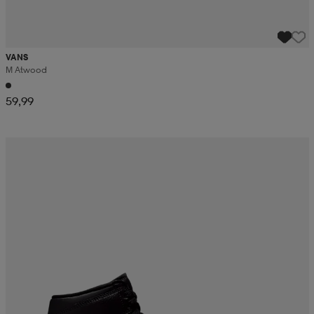
VANS
M Atwood
59,99