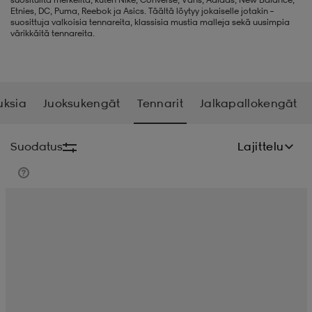
Etnies, DC, Puma, Reebok ja Asics. Täältä löytyy jokaiselle jotakin –
suosittuja valkoisia tennareita, klassisia mustia malleja sekä uusimpia
liivit
ikengät
t & pikeepaidat
ikengät
t
saappaat
värikkäitä tennareita.
ingkengät
t
ingkengät
at ja topit
elikengät
uksia
Juoksukengät
Tennarit
Jalkapallokengät
dat
engät
engät
t & pikeepaidat
allokengät
Suodatus
Lajittelu
t & pikeepaidat
ilykengät
 ja otsapannat
ilykengät
-/Tennis-kengät
t & mekot
andy-/Käsipallo-kengät
eet & lapaset
andy-/Käsipallo-kengät
t & mekot
ikengät
allokengät
allokengät
engät