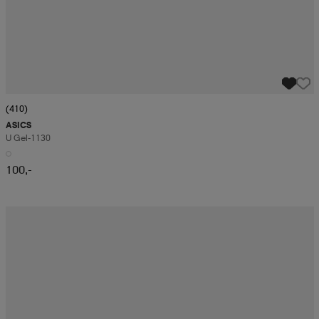
(410)
ASICS
U Gel-1130
100,-