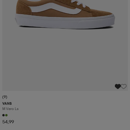
(9)
VANS
M Vero Ls
54,99