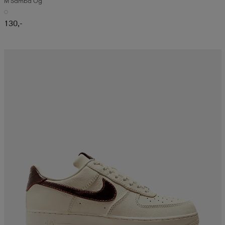
M Samba Og
130,-