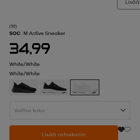
Lisää
(50)
SOC
M Active Sneaker
34,99
White/white
White/white
Valitse koko
Valitse koko
Lisää ostoskoriin