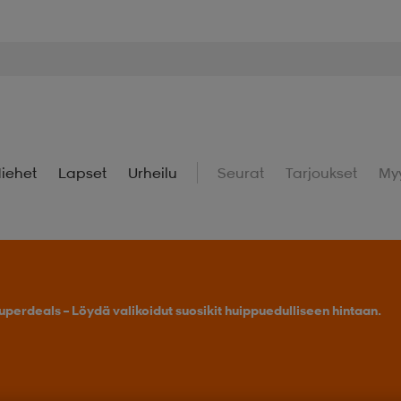
iehet
Lapset
Urheilu
Seurat
Tarjoukset
My
uperdeals – Löydä valikoidut suosikit huippuedulliseen hintaan.