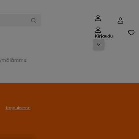
Kirjaudu
ymälämme
Tarjoukseen