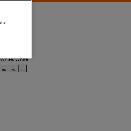
site
White/white
White/white