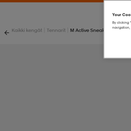
Your Cook
By clicking 
navigation, 
|
|
Kaikki kengät
Tennarit
M Active Sneaker