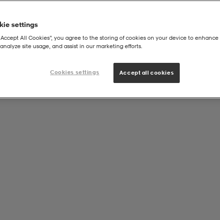
ie settings
“Accept All Cookies”, you agree to the storing of cookies on your device to enhance 
analyze site usage, and assist in our marketing efforts.
Cookies settings
Accept all cookies