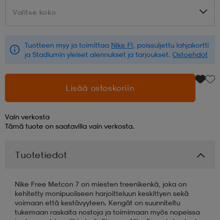
Valitse koko
Valitse koko
aatteet
tarvikkeet
set
tarvikkeet
aatteet
Tuotteen myy ja toimittaa
Nike FI
, poissuljettu lahjakortti
ja Stadiumin yleiset alennukset ja tarjoukset.
Ostoehdot
olasit
asut
set
Lisää ostoskoriin
set
it
a
Vain verkosta
Tämä tuote on saatavilla vain verkosta.
asut
huolto
asut
Tuotetiedot
it
it
Nike Free Metcon 7 on miesten treenikenkä, joka on
kehitetty monipuoliseen harjoitteluun keskittyen sekä
voimaan että kestävyyteen. Kengät on suunniteltu
huolto
huolto
tukemaan raskaita nostoja ja toimimaan myös nopeissa