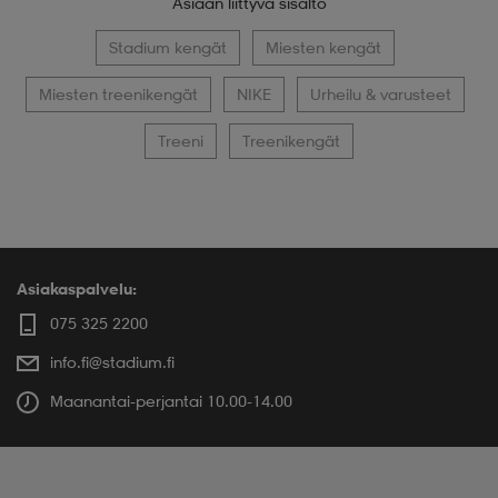
Asiaan liittyvä sisältö
Stadium kengät
Miesten kengät
Miesten treenikengät
NIKE
Urheilu & varusteet
Treeni
Treenikengät
Asiakaspalvelu:
075 325 2200
info.fi@stadium.fi
Maanantai-perjantai 10.00-14.00