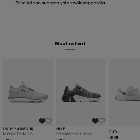
Toimitetaan suoraan yhteistyökumppanilta
Muut ostivat
UNDER ARMOUR
NIKE
(10)
M Drive Fade 2 Sl
Free Metcon 7 Men's
NIKE
Workout
+2