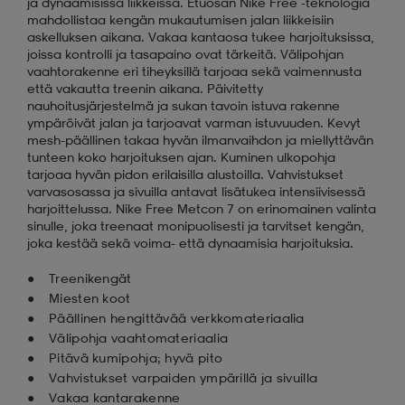
ja dynaamisissa liikkeissä. Etuosan Nike Free -teknologia
mahdollistaa kengän mukautumisen jalan liikkeisiin
askelluksen aikana. Vakaa kantaosa tukee harjoituksissa,
joissa kontrolli ja tasapaino ovat tärkeitä. Välipohjan
vaahtorakenne eri tiheyksillä tarjoaa sekä vaimennusta
että vakautta treenin aikana. Päivitetty
nauhoitusjärjestelmä ja sukan tavoin istuva rakenne
ympäröivät jalan ja tarjoavat varman istuvuuden. Kevyt
mesh-päällinen takaa hyvän ilmanvaihdon ja miellyttävän
tunteen koko harjoituksen ajan. Kuminen ulkopohja
tarjoaa hyvän pidon erilaisilla alustoilla. Vahvistukset
varvasosassa ja sivuilla antavat lisätukea intensiivisessä
harjoittelussa. Nike Free Metcon 7 on erinomainen valinta
sinulle, joka treenaat monipuolisesti ja tarvitset kengän,
joka kestää sekä voima- että dynaamisia harjoituksia.
Treenikengät
Miesten koot
Päällinen hengittävää verkkomateriaalia
Välipohja vaahtomateriaalia
Pitävä kumipohja; hyvä pito
Vahvistukset varpaiden ympärillä ja sivuilla
Vakaa kantarakenne