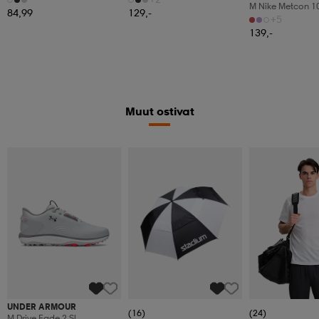
M Nike Metcon 1
84,99
129,-
+5
139,-
Muut ostivat
UNDER ARMOUR
(16)
(24)
M Drive Fade 2 Sl