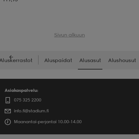
Sivun alkuun
Aluskerrastot
Aluspaidat
Alusasut
Alushousut
Asiakaspalvelu:
075 325 2200
info.fi@stadium.fi
Maanantai-perjantai 10.00-14.00