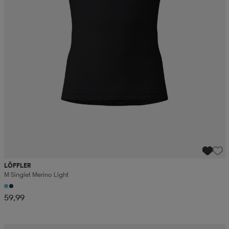
LÖFFLER
M Singlet Merino Light
59,99