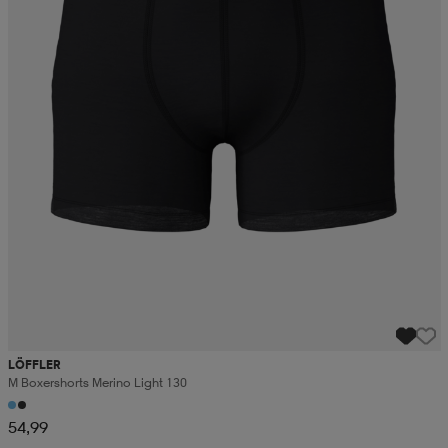
LÖFFLER
M Boxershorts Merino Light 130
54,99