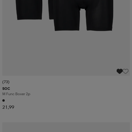
(73)
SOC
M Func Boxer 2p
21,99