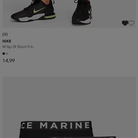
(6)
NIKE
M Np Df Short 9 In
14,99