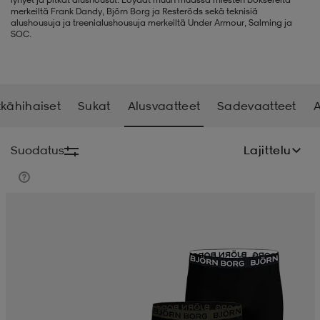
merkeiltä Frank Dandy, Björn Borg ja Resteröds sekä teknisiä
alushousuja ja treenialushousuja merkeiltä Under Armour, Salming ja
liivit
ikengät
t & pikeepaidat
ikengät
t
saappaat
SOC.
ingkengät
t
ingkengät
at ja topit
elikengät
tkähihaiset
Sukat
Alusvaatteet
Sadevaatteet
A
dat
engät
engät
t & pikeepaidat
allokengät
Suodatus
Lajittelu
t & pikeepaidat
ilykengät
 ja otsapannat
ilykengät
-/Tennis-kengät
t & mekot
andy-/Käsipallo-kengät
eet & lapaset
andy-/Käsipallo-kengät
t & mekot
ikengät
allokengät
allokengät
engät