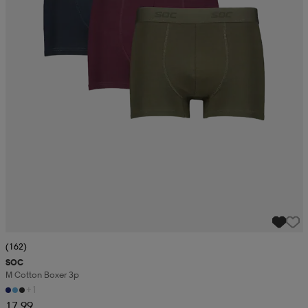
(162)
SOC
M Cotton Boxer 3p
+1
17,99