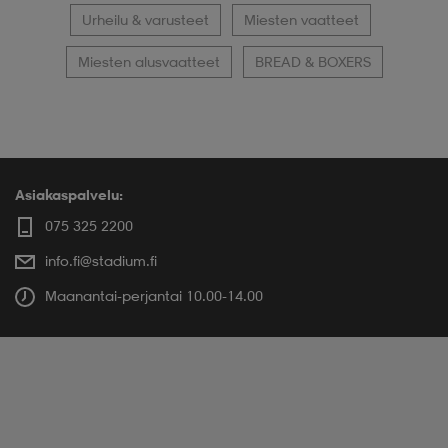
Urheilu & varusteet
Miesten vaatteet
Miesten alusvaatteet
BREAD & BOXERS
Asiakaspalvelu:
075 325 2200
info.fi@stadium.fi
Maanantai-perjantai 10.00-14.00