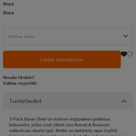
Black
Black
aatteet
tarvikkeet
set
tarvikkeet
aatteet
Valitse koko
olasit
asut
set
Valitse koko
set
it
a
Lisää ostoskoriin
Nouda tänään?
asut
huolto
asut
Valitse
myymälä
Tuotetiedot
it
it
3-Pack Boxer Brief on kolmen kappaleen pakkaus
kalsareita, jotka ovat olleet osa Bread & Boxersin
huolto
huolto
valikoimaa alusta asti. Mallia on kehitetty ajan myötä