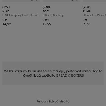
(897)
(260)
(225)
NIKE
SOC
PUMA
U Nk Everyday Cush Crew
U Sport Sock 5p
U Sneaker Plain 
3pr
14,99
12,99
9,99
Meillä Stadiumilla on useita eri malleja, joista voit valita. Täältä
löydät lisää tuotteita
BREAD & BOXERS
Asiaan liittyvä sisältö