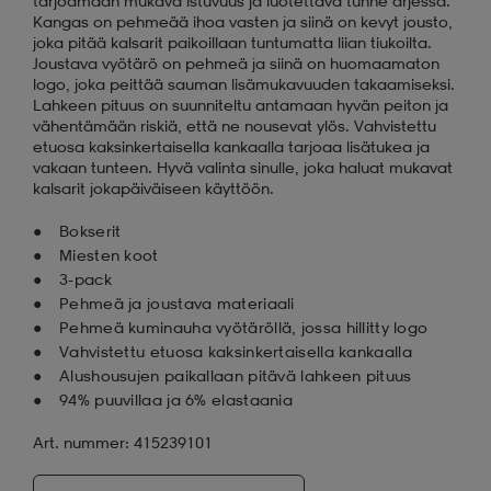
tarjoamaan mukava istuvuus ja luotettava tunne arjessa.
Kangas on pehmeää ihoa vasten ja siinä on kevyt jousto,
joka pitää kalsarit paikoillaan tuntumatta liian tiukoilta.
Joustava vyötärö on pehmeä ja siinä on huomaamaton
logo, joka peittää sauman lisämukavuuden takaamiseksi.
Lahkeen pituus on suunniteltu antamaan hyvän peiton ja
vähentämään riskiä, että ne nousevat ylös. Vahvistettu
etuosa kaksinkertaisella kankaalla tarjoaa lisätukea ja
vakaan tunteen. Hyvä valinta sinulle, joka haluat mukavat
kalsarit jokapäiväiseen käyttöön.
Bokserit
Miesten koot
3-pack
Pehmeä ja joustava materiaali
Pehmeä kuminauha vyötäröllä, jossa hillitty logo
Vahvistettu etuosa kaksinkertaisella kankaalla
Alushousujen paikallaan pitävä lahkeen pituus
94% puuvillaa ja 6% elastaania
Art. nummer: 415239101