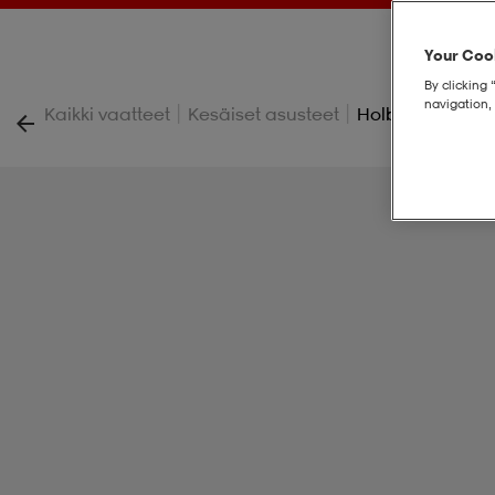
Your Cook
By clicking 
navigation, 
|
|
Kaikki vaatteet
Kesäiset asusteet
Holbrook