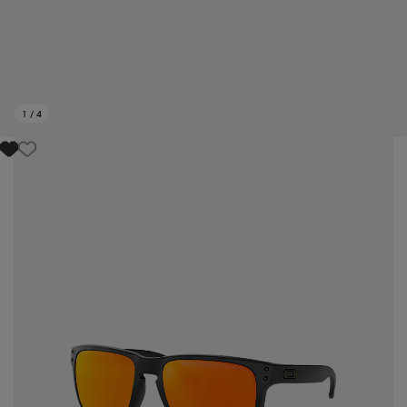
1
/
4