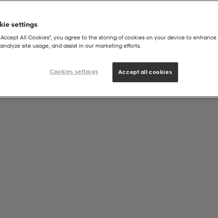
ie settings
“Accept All Cookies”, you agree to the storing of cookies on your device to enhance 
analyze site usage, and assist in our marketing efforts.
Cookies settings
Accept all cookies