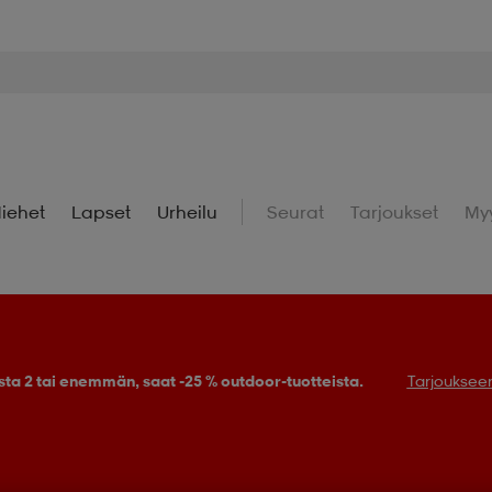
iehet
Lapset
Urheilu
Seurat
Tarjoukset
My
sta 2 tai enemmän, saat -25 % outdoor-tuotteista.
Tarjouksee