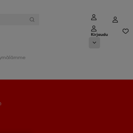
Kirjaudu
ymälämme
n