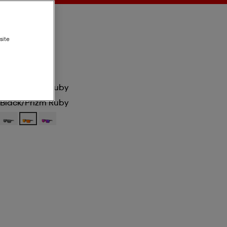
site
Black/prizm Ruby
Black/prizm Ruby