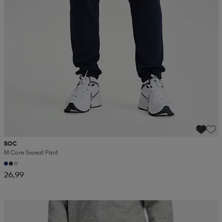
SOC
M Core Sweat Pant
26,99