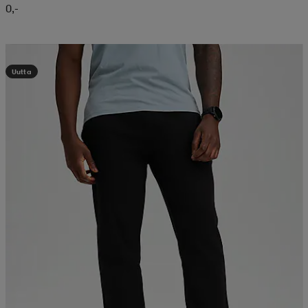
0,-
Valitse 2, maksa 44,99€
Uutta