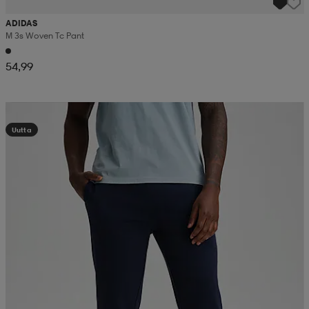
ADIDAS
M 3s Woven Tc Pant
54,99
Valitse 2, maksa 44,99€
Uutta