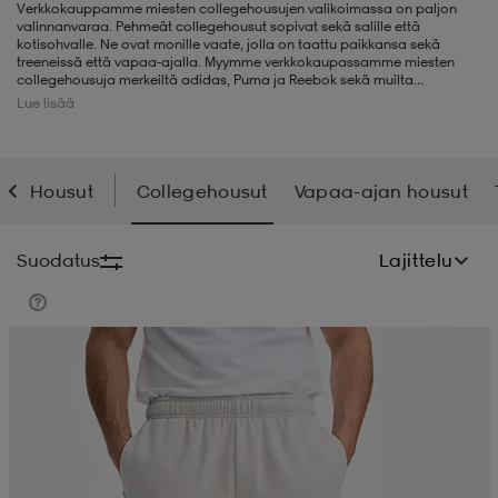
Verkkokauppamme miesten collegehousujen valikoimassa on paljon
valinnanvaraa. Pehmeät collegehousut sopivat sekä salille että
liivit
ikengät
t & pikeepaidat
ikengät
t
saappaat
kotisohvalle. Ne ovat monille vaate, jolla on taattu paikkansa sekä
treeneissä että vapaa-ajalla. Myymme verkkokaupassamme miesten
collegehousuja merkeiltä adidas, Puma ja Reebok sekä muilta
tunnetuilta merkeiltä.
Lue lisää
ingkengät
t
ingkengät
at ja topit
elikengät
Housut
Collegehousut
Vapaa-ajan housut
dat
engät
engät
t & pikeepaidat
allokengät
Suodatus
Lajittelu
t & pikeepaidat
ilykengät
 ja otsapannat
ilykengät
-/Tennis-kengät
Valitse 2, maksa 44,99€
t & mekot
andy-/Käsipallo-kengät
eet & lapaset
andy-/Käsipallo-kengät
t & mekot
ikengät
allokengät
allokengät
engät