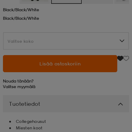
Black/black/white
aatteet
tarvikkeet
set
tarvikkeet
aatteet
Black/black/white
olasit
asut
set
Valitse koko
Valitse koko
set
it
a
Lisää ostoskoriin
asut
huolto
asut
Nouda tänään?
Valitse
myymälä
it
it
Tuotetiedot
Collegehousut
huolto
huolto
Miesten koot