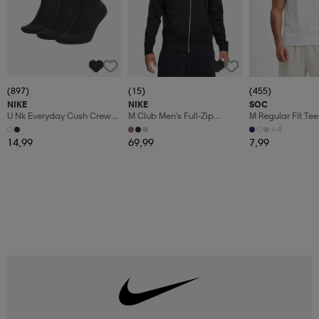
(897)
(15)
(455)
NIKE
NIKE
SOC
U Nk Everyday Cush Crew
M Club Men's Full-Zip
M Regular Fit Tee
3pr
Fleece Hoodie
+4
14,99
69,99
7,99