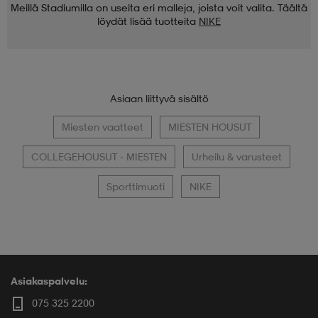
Meillä Stadiumilla on useita eri malleja, joista voit valita. Täältä
löydät lisää tuotteita
NIKE
Asiaan liittyvä sisältö
Miesten vaatteet
MIESTEN HOUSUT
COLLEGEHOUSUT - MIESTEN
Urheilu & varusteet
Sporttimuoti
NIKE
Asiakaspalvelu:
075 325 2200