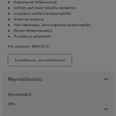
Kapenevat lahkeensuut
Erittäin pehmeä harjattu sisäpinta
Joustava vyötärö kiristysnyörillä
Kaksi sivutaskua
Yksi takatasku, joka suljetaan painonapilla
Resori lahkeensuissa
Puuvilla ja polyesteri
Art. nummer: 405576101
Turvallisuus- ja tuotetietoja
Myymäläsaldo
Arvostelut
(56)