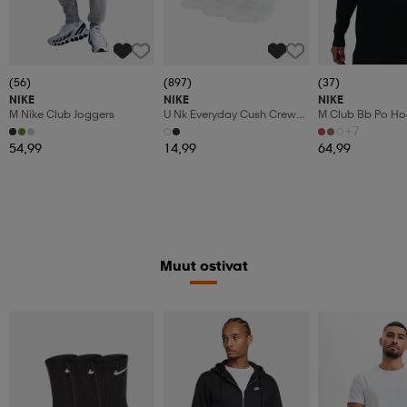
(56)
(897)
(37)
NIKE
NIKE
NIKE
M Nike Club Joggers
U Nk Everyday Cush Crew
M Club Bb Po Ho
3pr
+7
54,99
14,99
64,99
Muut ostivat