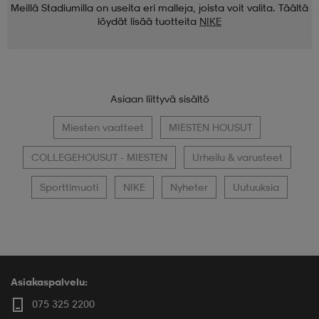
Meillä Stadiumilla on useita eri malleja, joista voit valita. Täältä
löydät lisää tuotteita
NIKE
Asiaan liittyvä sisältö
Miesten vaatteet
MIESTEN HOUSUT
COLLEGEHOUSUT - MIESTEN
Urheilu & varusteet
Sporttimuoti
NIKE
Nyheter
Uutuuksia
Asiakaspalvelu:
075 325 2200