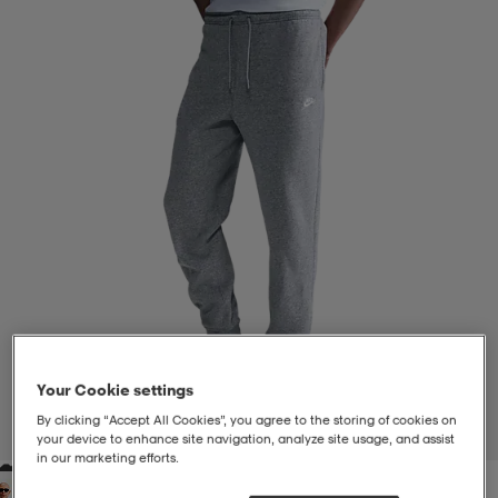
liivit
ikengät
t & pikeepaidat
ikengät
t
saappaat
ingkengät
t
ingkengät
at ja topit
elikengät
dat
engät
engät
t & pikeepaidat
allokengät
t & pikeepaidat
ilykengät
 ja otsapannat
ilykengät
-/Tennis-kengät
t & mekot
andy-/Käsipallo-kengät
eet & lapaset
andy-/Käsipallo-kengät
t & mekot
ikengät
Your Cookie settings
By clicking “Accept All Cookies”, you agree to the storing of cookies on
1
/
4
your device to enhance site navigation, analyze site usage, and assist
in our marketing efforts.
allokengät
allokengät
engät