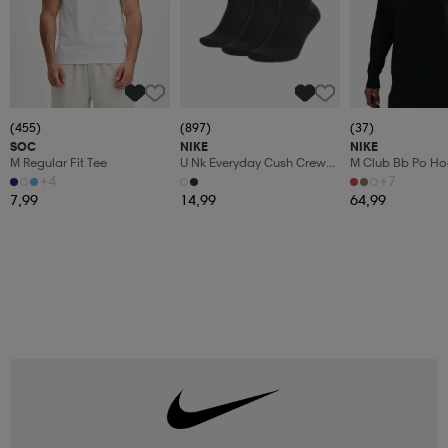
(455)
(897)
(37)
SOC
NIKE
NIKE
M Regular Fit Tee
U Nk Everyday Cush Crew
M Club Bb Po Ho
3pr
+4
+7
7,99
14,99
64,99