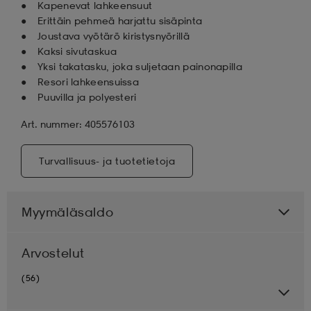
Kapenevat lahkeensuut
Erittäin pehmeä harjattu sisäpinta
Joustava vyötärö kiristysnyörillä
Kaksi sivutaskua
Yksi takatasku, joka suljetaan painonapilla
Resori lahkeensuissa
Puuvilla ja polyesteri
Art. nummer: 405576103
Turvallisuus- ja tuotetietoja
Myymäläsaldo
Arvostelut
(56)