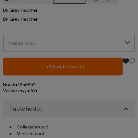
Dk Grey Heather
aatteet
tarvikkeet
set
tarvikkeet
aatteet
Dk Grey Heather
olasit
asut
set
Valitse koko
Valitse koko
set
it
a
Lisää ostoskoriin
asut
huolto
asut
Nouda tänään?
Valitse
myymälä
it
it
Tuotetiedot
Collegehousut
huolto
huolto
Miesten koot