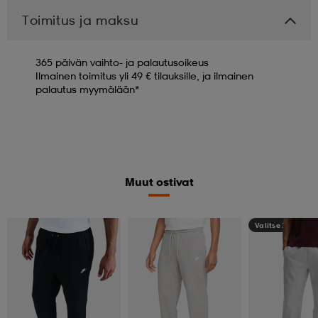
Toimitus ja maksu
365 päivän vaihto- ja palautusoikeus
Ilmainen toimitus yli 49 € tilauksille, ja ilmainen
palautus myymälään*
Muut ostivat
Valitse 2, maksa