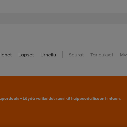
iehet
Lapset
Urheilu
Seurat
Tarjoukset
My
uperdeals – Löydä valikoidut suosikit huippuedulliseen hintaan.