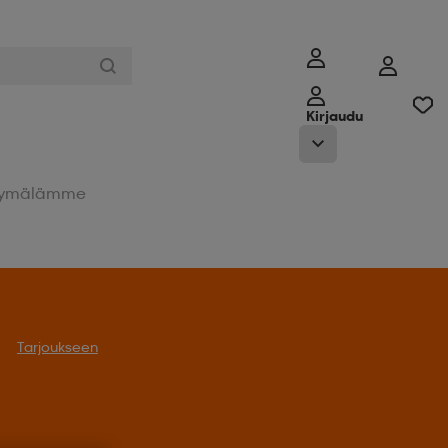
Kirjaudu
ymälämme
Tarjoukseen