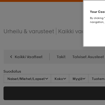
Your Cook
By clicking 
navigation, 
Urheilu & varusteet
Kaikki vaatteet
Kaikki Vaatteet
Takit
Talviset Asusteet
Sade
Uima-Asut
Kesäiset Asusteet
Vaat
Suodatus
Naiset/Miehet/Lapset
Koko
Myyjä
Tuoteme