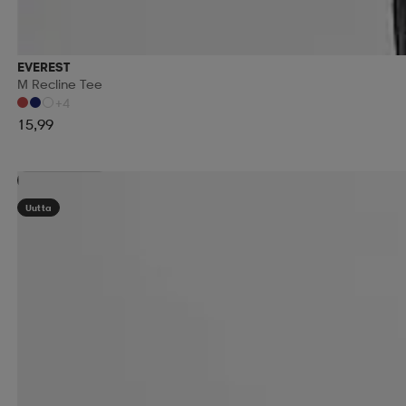
EVEREST
M Recline Tee
+4
15,99
Kampanja -25%
Uutta