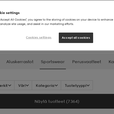
ie settings
“Accept All Cookies”, you agree to the storing of cookies on your device to enhance 
analyze site usage, and assist in our marketing efforts.
Sporttimuoti
Cookies settings
Accept all cookies
Aluskerrastot
Sportswear
Perusvaatteet
Ka
ehuolto
rkit
Väri
Kategoria
Tuotetyyppi
Näytä tuotteet (7 364)