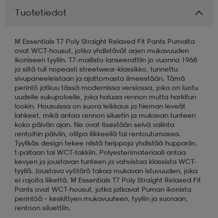
Tuotetiedot
aatteet
tarvikkeet
set
tarvikkeet
aatteet
M Essentials T7 Poly Straight Relaxed Fit Pants Pumalta
ovat WCT-housut, jotka yhdistävät arjen mukavuuden
olasit
asut
set
ikoniseen tyyliin. T7-mallisto lanseerattiin jo vuonna 1968
ja siitä tuli nopeasti streetwear-klassikko, tunnettu
sivupaneeleistaan ja ajattomasta ilmeestään. Tämä
perintö jatkuu tässä modernissa versiossa, joka on luotu
set
it
a
uudelle sukupolvelle, joka haluaa rennon mutta harkitun
lookin. Housuissa on suora leikkaus ja hieman leveät
lahkeet, mikä antaa rennon siluetin ja mukavan tunteen
koko päivän ajan. Ne ovat itsestään selvä valinta
asut
huolto
asut
rentoihin päiviin, olitpa liikkeellä tai rentoutumassa.
Tyylikäs design tekee niistä helppoja yhdistää huppariin,
t-paitaan tai WCT-takkiin. Polyesterimateriaali antaa
kevyen ja joustavan tunteen ja vahvistaa klassista WCT-
it
it
tyyliä. Joustava vyötärö takaa mukavan istuvuuden, joka
ei rajoita liikettä. M Essentials T7 Poly Straight Relaxed Fit
Pants ovat WCT-housut, jotka jatkavat Puman ikonista
perintöä – keskittyen mukavuuteen, tyyliin ja suoraan,
huolto
huolto
rentoon siluettiin.