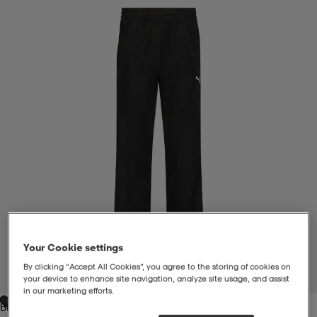
liivit
ikengät
t & pikeepaidat
ikengät
t
saappaat
ingkengät
t
ingkengät
at ja topit
elikengät
dat
engät
engät
t & pikeepaidat
allokengät
t & pikeepaidat
ilykengät
 ja otsapannat
ilykengät
-/Tennis-kengät
t & mekot
andy-/Käsipallo-kengät
eet & lapaset
andy-/Käsipallo-kengät
t & mekot
ikengät
Your Cookie settings
By clicking “Accept All Cookies”, you agree to the storing of cookies on
1
/
2
your device to enhance site navigation, analyze site usage, and assist
in our marketing efforts.
allokengät
allokengät
engät
Black