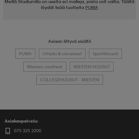
Meillä Stadiumilla on useita eri malleja, joista voit valita. Täältä
löydät lisää tuotteita
PUMA
Asiaan liittyvä sisältö
PUMA
Urheilu & varusteet
Sporttimuoti
Miesten vaatteet
MIESTEN HOUSUT
COLLEGEHOUSUT - MIESTEN
Asiakaspalvelu:
075 325 2200