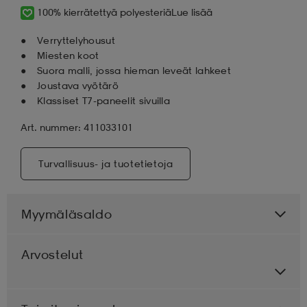
100% kierrätettyä polyesteriä
Lue lisää
Verryttelyhousut
Miesten koot
Suora malli, jossa hieman leveät lahkeet
Joustava vyötärö
Klassiset T7-paneelit sivuilla
Art. nummer: 411033101
Turvallisuus- ja tuotetietoja
Myymäläsaldo
Arvostelut