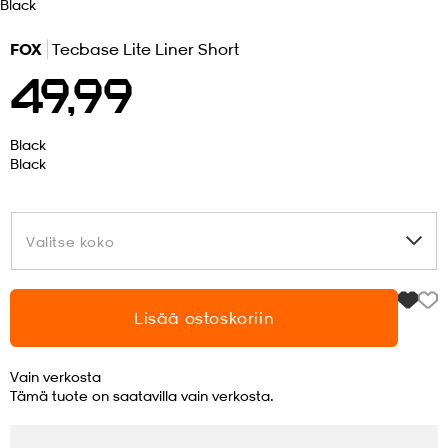
Black
 ja otsapannat
kengät
rrastot
kengät
rit
alit
FOX
Tecbase Lite Liner Short
49,99
eet & lapaset
skengät
ihaiset
skengät
tarvikkeet
Black
Black
saappaat
saappaat
eet & lapaset
kengät
Valitse koko
Valitse koko
rrastot
alit
aatteet
alit
er
Lisää ostoskoriin
kengät
aatteet
kengät
rrastot
Vain verkosta
Tämä tuote on saatavilla vain verkosta.
aatteet
ykengät
olasit
ykengät