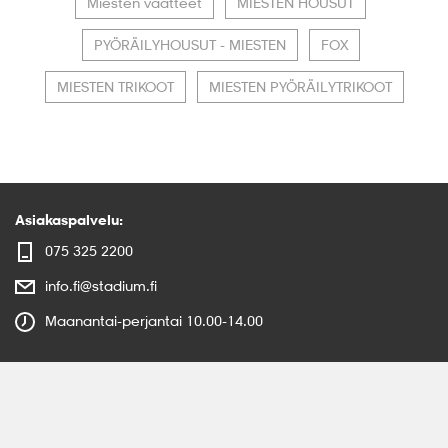
Miesten vaatteet
MIESTEN HOUSUT
PYÖRÄILYHOUSUT - MIESTEN
FOX
MIESTEN TRIKOOT
MIESTEN PYÖRÄILYTRIKOOT
Asiakaspalvelu:
075 325 2200
info.fi@stadium.fi
Maanantai-perjantai 10.00-14.00