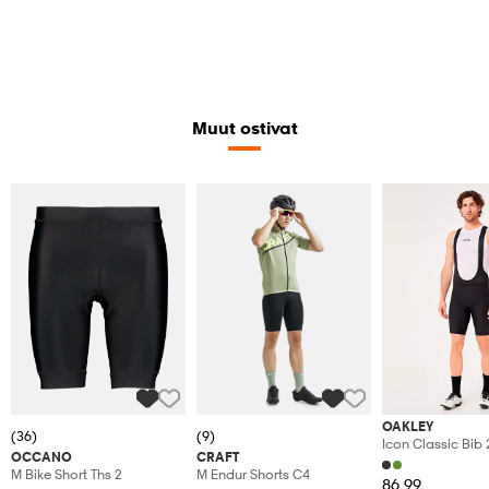
Muut ostivat
OAKLEY
(36)
(9)
Icon Classic Bib 
OCCANO
CRAFT
M Bike Short Ths 2
M Endur Shorts C4
86,99