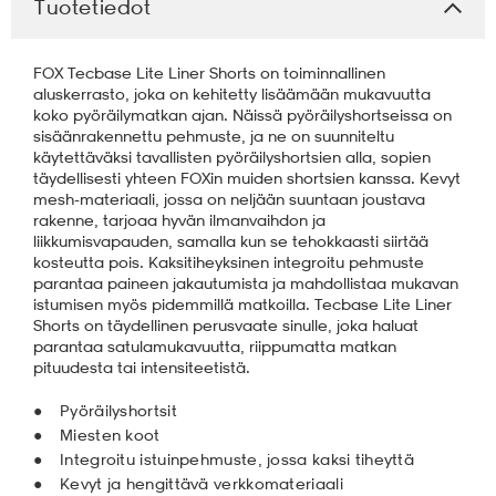
Tuotetiedot
aatteet
tarvikkeet
set
tarvikkeet
aatteet
FOX Tecbase Lite Liner Shorts on toiminnallinen
aluskerrasto, joka on kehitetty lisäämään mukavuutta
koko pyöräilymatkan ajan. Näissä pyöräilyshortseissa on
olasit
asut
set
sisäänrakennettu pehmuste, ja ne on suunniteltu
käytettäväksi tavallisten pyöräilyshortsien alla, sopien
täydellisesti yhteen FOXin muiden shortsien kanssa. Kevyt
mesh-materiaali, jossa on neljään suuntaan joustava
set
it
a
rakenne, tarjoaa hyvän ilmanvaihdon ja
liikkumisvapauden, samalla kun se tehokkaasti siirtää
kosteutta pois. Kaksitiheyksinen integroitu pehmuste
parantaa paineen jakautumista ja mahdollistaa mukavan
asut
huolto
asut
istumisen myös pidemmillä matkoilla. Tecbase Lite Liner
Shorts on täydellinen perusvaate sinulle, joka haluat
parantaa satulamukavuutta, riippumatta matkan
pituudesta tai intensiteetistä.
it
it
Pyöräilyshortsit
Miesten koot
Integroitu istuinpehmuste, jossa kaksi tiheyttä
huolto
huolto
Kevyt ja hengittävä verkkomateriaali