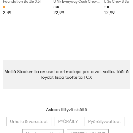
Foundation Bottle 0,5l
U Nk Everyday Cush Crew
U 3s Crew S 3p
6pr-Bd
2,49
22,99
12,99
Meillä Stadiumilla on useita eri malleja, joista voit valita. Täältä
löydät lisää tuotteita
FOX
Asiaan liittyvä sisältö
Urheilu & varusteet
PYÖRÄILY
Pyöräilyvaatteet