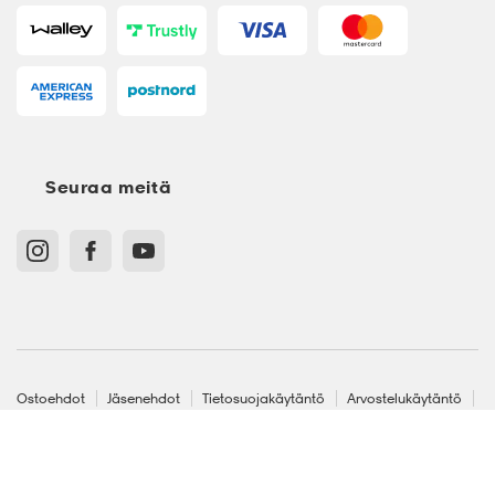
Seuraa meitä
Ostoehdot
Jäsenehdot
Tietosuojakäytäntö
Arvostelukäytäntö
Cookies
Sitemap
Suomi - EUR
S