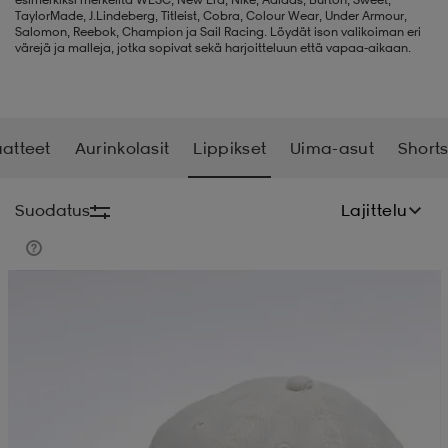
TaylorMade, J.Lindeberg, Titleist, Cobra, Colour Wear, Under Armour,
Salomon, Reebok, Champion ja Sail Racing. Löydät ison valikoiman eri
liivit
ikengät
t & pikeepaidat
ikengät
t
saappaat
värejä ja malleja, jotka sopivat sekä harjoitteluun että vapaa-aikaan.
ingkengät
t
ingkengät
at ja topit
elikengät
atteet
Aurinkolasit
Lippikset
Uima-asut
Shorts
dat
engät
engät
t & pikeepaidat
allokengät
Suodatus
Lajittelu
t & pikeepaidat
ilykengät
 ja otsapannat
ilykengät
-/Tennis-kengät
Kampanja -25%
t & mekot
andy-/Käsipallo-kengät
eet & lapaset
andy-/Käsipallo-kengät
t & mekot
ikengät
allokengät
allokengät
engät