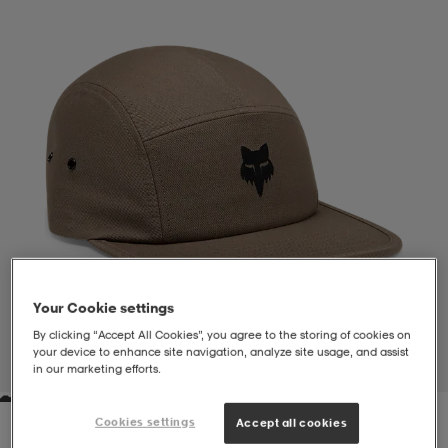
liivit
ikengät
t & pikeepaidat
ikengät
t
saappaat
ingkengät
t
ingkengät
at ja topit
elikengät
dat
engät
engät
t & pikeepaidat
allokengät
t & pikeepaidat
ilykengät
 ja otsapannat
ilykengät
-/Tennis-kengät
Your Cookie settings
By clicking “Accept All Cookies”, you agree to the storing of cookies on
t & mekot
andy-/Käsipallo-kengät
eet & lapaset
andy-/Käsipallo-kengät
t & mekot
ikengät
your device to enhance site navigation, analyze site usage, and assist
1
/
4
in our marketing efforts.
allokengät
allokengät
engät
Cookies settings
Accept all cookies