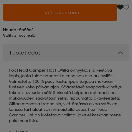
Lisää ostoskoriin
aatteet
tarvikkeet
set
tarvikkeet
aatteet
Nouda tänään?
olasit
asut
set
Valitse
myymälä
Tuotetiedot
set
it
a
Fox Head Camper Hat FOXilta on tyylikäs ja kestävä
lippis, josta tulee nopeasti olennainen osa arkityyliäsi.
asut
huolto
asut
Valmistettu 100 % puuvillasta, lippis tarjoaa mukavan
tunteen koko päivän ajan. Säädettävä snapback-kiinnitys
tekee istuvuuden säätämisestä helppoa optimaalisen
mukavuuden saavuttamiseksi, riippumatta aktiviteetista.
it
it
Olitpa menossa treeneihin, viettämässä aikaa ystävien
kanssa tai haluat vain viimeistellä asusi, Fox Head
Camper Hat on luotettava valinta, joka ei koskaan mene
pois muodista.
huolto
huolto
Lippis