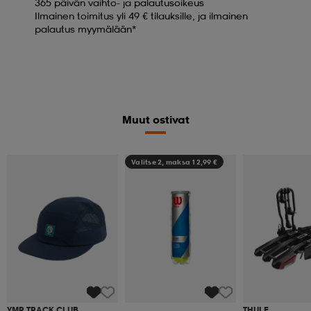
365 päivän vaihto- ja palautusoikeus
Ilmainen toimitus yli 49 € tilauksille, ja ilmainen
palautus myymälään*
Muut ostivat
Valitse 2, maksa 12,99 €
YMR TRACK CLUB
THULE