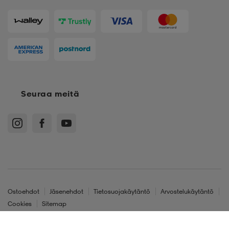
Seuraa meitä
Ostoehdot
Jäsenehdot
Tietosuojakäytäntö
Arvostelukäytäntö
Cookies
Sitemap