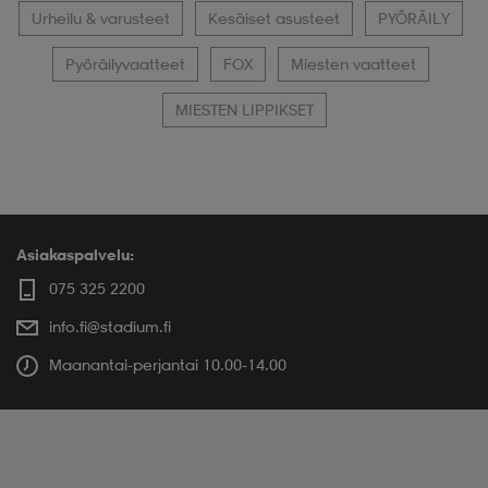
Urheilu & varusteet
Kesäiset asusteet
PYÖRÄILY
Pyöräilyvaatteet
FOX
Miesten vaatteet
MIESTEN LIPPIKSET
Asiakaspalvelu:
075 325 2200
info.fi@stadium.fi
Maanantai-perjantai 10.00-14.00