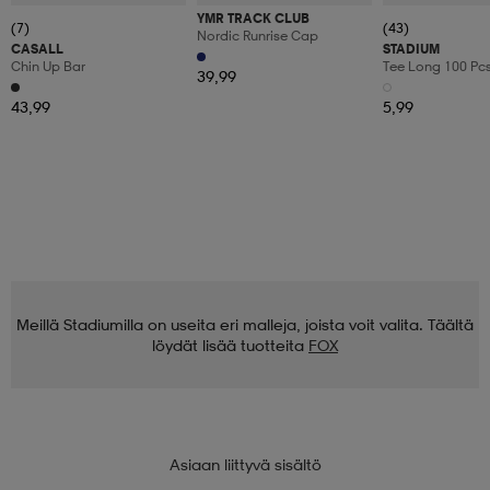
YMR TRACK CLUB
(7)
(43)
Nordic Runrise Cap
CASALL
STADIUM
Chin Up Bar
Tee Long 100 Pc
39,99
43,99
5,99
Meillä Stadiumilla on useita eri malleja, joista voit valita. Täältä
löydät lisää tuotteita
FOX
Asiaan liittyvä sisältö