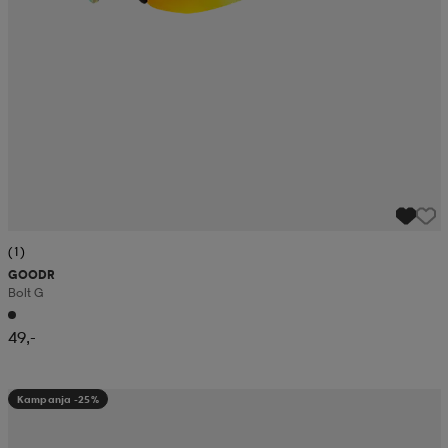
(1)
GOODR
Bolt G
49,-
Kampanja -25%