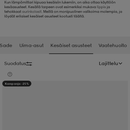
Kun lämpömittari kipuaa kesäisiin lukemiin, on aika ottaa käyttöön
kesäasusteet. Kesällä tarpeen ovat esimerkiksi mukava
lippis
ja
liivit
ikengät
t & pikeepaidat
ikengät
t
saappaat
tehokkaat
aurinkolasit
. Meillä on monipuolinen valikoima molempia, ja
löydät erilaiset kesäiset asusteet kootusti täältä.
ingkengät
t
ingkengät
at ja topit
elikengät
Sade
Uima-asut
Kesäiset asusteet
Vaatehuolto
dat
engät
engät
t & pikeepaidat
allokengät
Suodatus
Lajittelu
t & pikeepaidat
ilykengät
 ja otsapannat
ilykengät
-/Tennis-kengät
Kampanja -25%
t & mekot
andy-/Käsipallo-kengät
eet & lapaset
andy-/Käsipallo-kengät
t & mekot
ikengät
allokengät
allokengät
engät