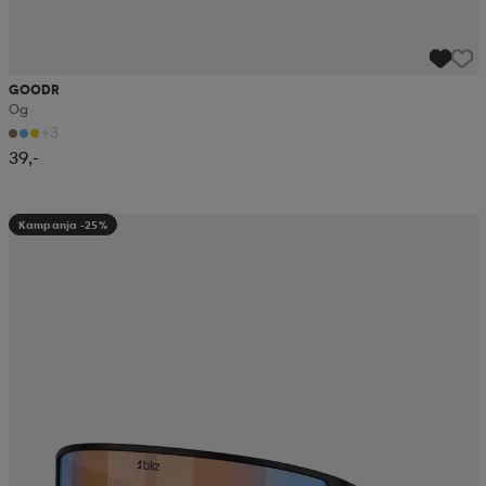
GOODR
Og
+3
39,-
Kampanja -25%