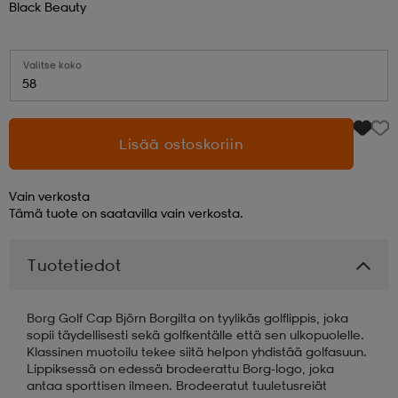
Black Beauty
aatteet
tarvikkeet
set
tarvikkeet
aatteet
Valitse koko
58
olasit
asut
set
Lisää ostoskoriin
set
it
a
Vain verkosta
Tämä tuote on saatavilla vain verkosta.
asut
huolto
asut
Tuotetiedot
it
it
Borg Golf Cap Björn Borgilta on tyylikäs golflippis, joka
sopii täydellisesti sekä golfkentälle että sen ulkopuolelle.
Klassinen muotoilu tekee siitä helpon yhdistää golfasuun.
Lippiksessä on edessä brodeerattu Borg-logo, joka
huolto
huolto
antaa sporttisen ilmeen. Brodeeratut tuuletusreiät