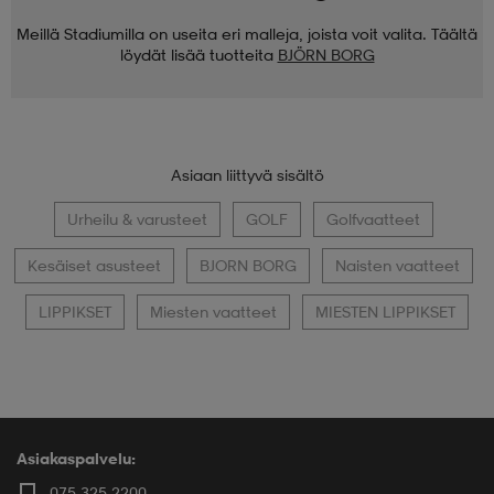
Meillä Stadiumilla on useita eri malleja, joista voit valita. Täältä
löydät lisää tuotteita
BJÖRN BORG
Asiaan liittyvä sisältö
Urheilu & varusteet
GOLF
Golfvaatteet
Kesäiset asusteet
BJORN BORG
Naisten vaatteet
LIPPIKSET
Miesten vaatteet
MIESTEN LIPPIKSET
Asiakaspalvelu:
075 325 2200