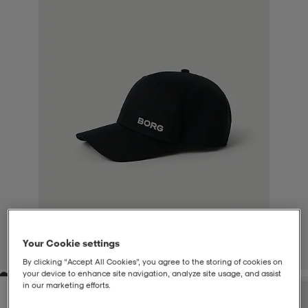
liivit
ikengät
t & pikeepaidat
ikengät
t
saappaat
ingkengät
t
ingkengät
at ja topit
elikengät
dat
engät
engät
t & pikeepaidat
allokengät
t & pikeepaidat
ilykengät
 ja otsapannat
ilykengät
-/Tennis-kengät
t & mekot
andy-/Käsipallo-kengät
eet & lapaset
andy-/Käsipallo-kengät
t & mekot
ikengät
Your Cookie settings
1
/
3
By clicking “Accept All Cookies”, you agree to the storing of cookies on
your device to enhance site navigation, analyze site usage, and assist
allokengät
allokengät
engät
in our marketing efforts.