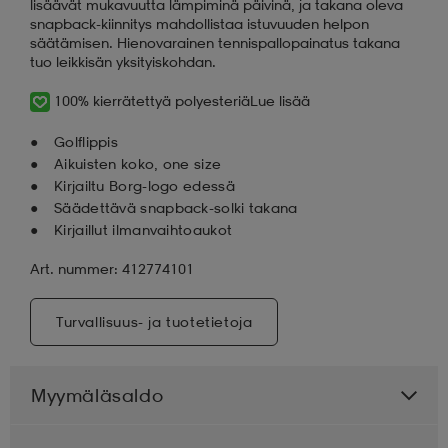
lisäävät mukavuutta lämpiminä päivinä, ja takana oleva
snapback-kiinnitys mahdollistaa istuvuuden helpon
säätämisen. Hienovarainen tennispallopainatus takana
tuo leikkisän yksityiskohdan.
100% kierrätettyä polyesteriä
Lue lisää
Golflippis
Aikuisten koko, one size
Kirjailtu Borg-logo edessä
Säädettävä snapback-solki takana
Kirjaillut ilmanvaihtoaukot
Art. nummer: 412774101
Turvallisuus- ja tuotetietoja
Myymäläsaldo