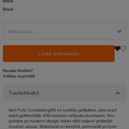
Black
Black
aatteet
tarvikkeet
set
tarvikkeet
aatteet
Valitse koko
Valitse koko
olasit
asut
set
Lisää ostoskoriin
set
it
a
Nouda tänään?
Valitse
myymälä
asut
huolto
asut
Tuotetiedot
it
it
Bert Polo J.Lindebergiltä on tyylikäs golfpikee, joka sopii
sekä golfkentälle että rentoon arkipukeutumiseen. Sen
huolto
huolto
puhdas ja moderni design tekee siitä helpon yhdistää
muuhun asuusi. Materiaali on kevyttä, pehmeää ja hyvin