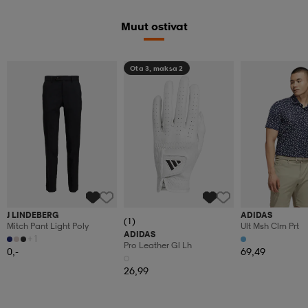
Muut ostivat
Ota 3, maksa 2
J LINDEBERG
ADIDAS
(1)
Mitch Pant Light Poly
Ult Msh Clm Prt
ADIDAS
+1
Pro Leather Gl Lh
0,-
69,49
26,99