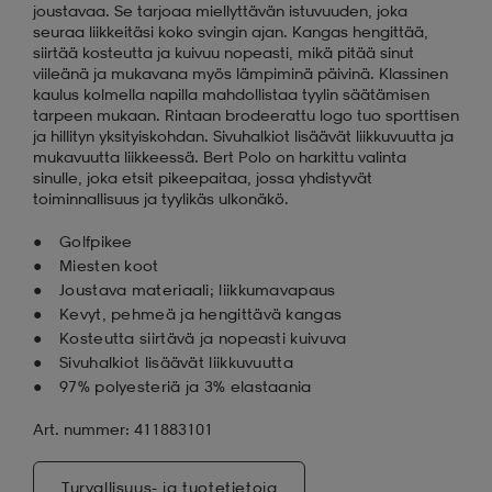
joustavaa. Se tarjoaa miellyttävän istuvuuden, joka
seuraa liikkeitäsi koko svingin ajan. Kangas hengittää,
siirtää kosteutta ja kuivuu nopeasti, mikä pitää sinut
viileänä ja mukavana myös lämpiminä päivinä. Klassinen
kaulus kolmella napilla mahdollistaa tyylin säätämisen
tarpeen mukaan. Rintaan brodeerattu logo tuo sporttisen
ja hillityn yksityiskohdan. Sivuhalkiot lisäävät liikkuvuutta ja
mukavuutta liikkeessä. Bert Polo on harkittu valinta
sinulle, joka etsit pikeepaitaa, jossa yhdistyvät
toiminnallisuus ja tyylikäs ulkonäkö.
Golfpikee
Miesten koot
Joustava materiaali; liikkumavapaus
Kevyt, pehmeä ja hengittävä kangas
Kosteutta siirtävä ja nopeasti kuivuva
Sivuhalkiot lisäävät liikkuvuutta
97% polyesteriä ja 3% elastaania
Art. nummer: 411883101
Turvallisuus- ja tuotetietoja