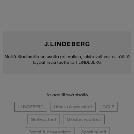
Meillä Stadiumilla on useita eri malleja, joista voit valita. Täältä
löydät lisää tuotteita
J LINDEBERG
Asiaan liittyvä sisältö
J LINDEBERG
Urheilu & varusteet
GOLF
Golfvaatteet
Miesten vaatteet
Paidat & pikeepaidat
Sporttimuoti