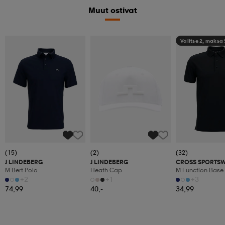
Muut ostivat
Valitse 2, maksa
(15)
(2)
(32)
J LINDEBERG
J LINDEBERG
CROSS SPORTS
M Bert Polo
Heath Cap
M Function Base 
+2
+1
+3
74,99
40,-
34,99