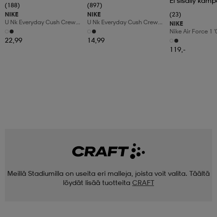
Ei sisälly kamp
(188)
(897)
NIKE
NIKE
(23)
U Nk Everyday Cush Crew
U Nk Everyday Cush Crew
NIKE
6pr-Bd
3pr
Nike Air Force 1 
Shoes
22,99
14,99
119,-
Meillä Stadiumilla on useita eri malleja, joista voit valita. Täältä
löydät lisää tuotteita
CRAFT