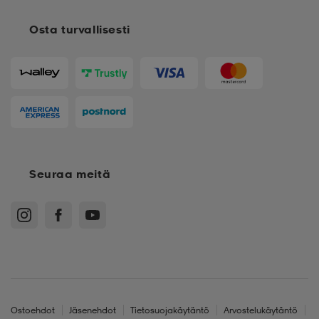
Osta turvallisesti
Seuraa meitä
Ostoehdot
Jäsenehdot
Tietosuojakäytäntö
Arvostelukäytäntö