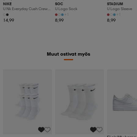
NIKE
SOC
STADIUM
U Nk Everyday Cush Crew
U Logo Sock
U Logo Sleeve
3pr
+1
+1
14,99
8,99
8,99
Muut ostivat myös