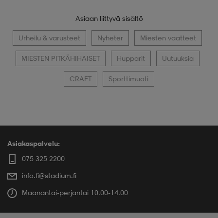
Asiaan liittyvä sisältö
Urheilu & varusteet
Nyheter
Miesten vaatteet
MIESTEN PITKÄHIHAISET
Hupparit
Uutuuksia
CRAFT
Sporttimuoti
Asiakaspalvelu:
075 325 2200
info.fi@stadium.fi
Maanantai-perjantai 10.00-14.00