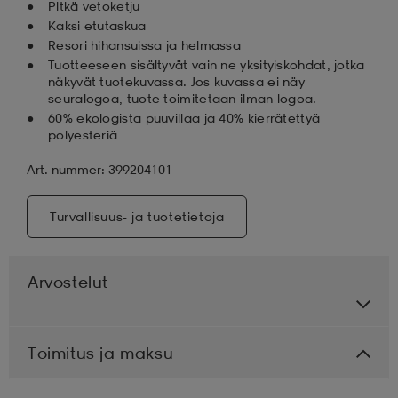
Pitkä vetoketju
Kaksi etutaskua
Resori hihansuissa ja helmassa
Tuotteeseen sisältyvät vain ne yksityiskohdat, jotka
näkyvät tuotekuvassa. Jos kuvassa ei näy
seuralogoa, tuote toimitetaan ilman logoa.
60% ekologista puuvillaa ja 40% kierrätettyä
polyesteriä
Art. nummer: 399204101
Turvallisuus- ja tuotetietoja
Arvostelut
Toimitus ja maksu