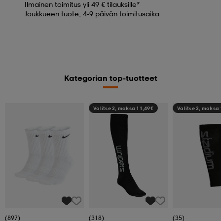
Ilmainen toimitus yli 49 € tilauksille*
Joukkueen tuote, 4-9 päivän toimitusaika
Kategorian top-tuotteet
Valitse 2, maksa 11,49€
Valitse 2, maksa
(897)
(318)
(35)