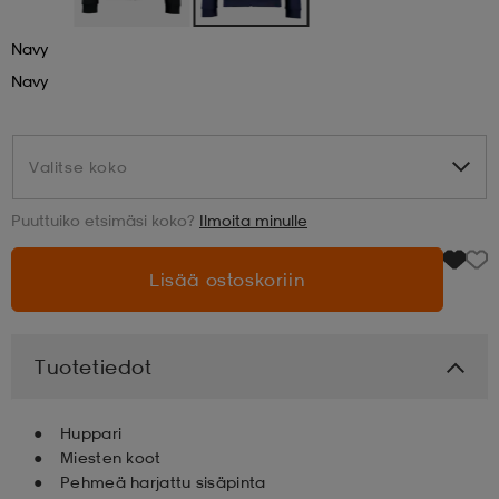
Navy
aatteet
tarvikkeet
set
tarvikkeet
aatteet
Navy
olasit
asut
set
Valitse koko
Valitse koko
set
it
a
Puuttuiko etsimäsi koko?
Ilmoita minulle
Lisää ostoskoriin
asut
huolto
asut
Tuotetiedot
it
it
Huppari
Miesten koot
huolto
huolto
Pehmeä harjattu sisäpinta