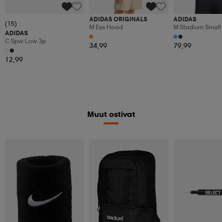
ADIDAS ORIGINALS
ADIDAS
(15)
M Ess Hood
M Stadium Small 
ADIDAS
Zip Hoodie
C Spw Low 3p
34,99
79,99
12,99
Muut ostivat