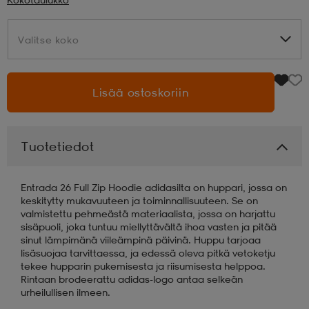
aatteet
tarvikkeet
set
tarvikkeet
aatteet
Valitse koko
Valitse koko
olasit
asut
set
Lisää ostoskoriin
set
it
a
Tuotetiedot
asut
huolto
asut
Entrada 26 Full Zip Hoodie adidasilta on huppari, jossa on
keskitytty mukavuuteen ja toiminnallisuuteen. Se on
valmistettu pehmeästä materiaalista, jossa on harjattu
sisäpuoli, joka tuntuu miellyttävältä ihoa vasten ja pitää
it
it
sinut lämpimänä viileämpinä päivinä. Huppu tarjoaa
lisäsuojaa tarvittaessa, ja edessä oleva pitkä vetoketju
tekee hupparin pukemisesta ja riisumisesta helppoa.
Rintaan brodeerattu adidas-logo antaa selkeän
huolto
huolto
urheilullisen ilmeen.