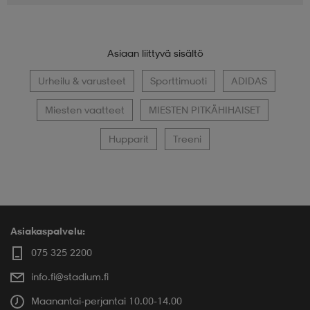
Asiaan liittyvä sisältö
Urheilu & varusteet
Sporttimuoti
ADIDAS
Miesten vaatteet
MIESTEN PITKÄHIHAISET
Hupparit
Treeni
Asiakaspalvelu:
075 325 2200
info.fi@stadium.fi
Maanantai-perjantai 10.00-14.00