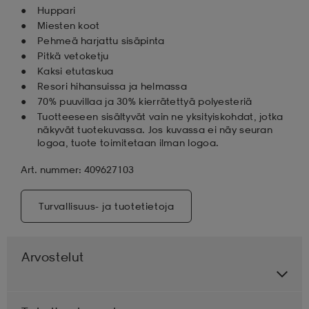
Huppari
Miesten koot
Pehmeä harjattu sisäpinta
Pitkä vetoketju
Kaksi etutaskua
Resori hihansuissa ja helmassa
70% puuvillaa ja 30% kierrätettyä polyesteriä
Tuotteeseen sisältyvät vain ne yksityiskohdat, jotka
näkyvät tuotekuvassa. Jos kuvassa ei näy seuran
logoa, tuote toimitetaan ilman logoa.
Art. nummer: 409627103
Turvallisuus- ja tuotetietoja
Arvostelut