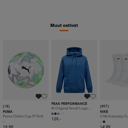
Muut ostivat
PEAK PERFORMANCE
(18)
(897)
M Original Small Logo
PUMA
NIKE
Hood
+1
Puma Orbita Cup Pl Thrill
U Nk Everyday C
129,-
3pr
19,99
14,99