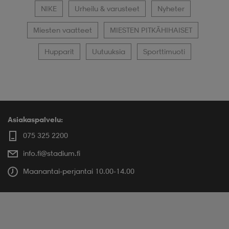
NIKE
Urheilu & varusteet
Nyheter
Miesten vaatteet
MIESTEN PITKÄHIHAISET
Hupparit
Uutuuksia
Sporttimuoti
Asiakaspalvelu:
075 325 2200
info.fi@stadium.fi
Maanantai-perjantai 10.00-14.00