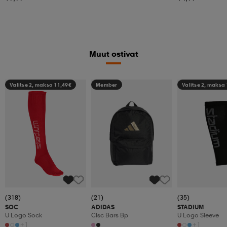
Muut ostivat
Valitse 2, maksa 11,49€
Member
Valitse 2, maksa
(318)
(21)
(35)
SOC
ADIDAS
STADIUM
U Logo Sock
Clsc Bars Bp
U Logo Sleeve
+1
+1