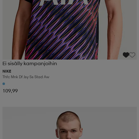
Ei sisälly kampanjoihin
NIKE
Thfc Mnk Df Jsy Ss Stad Aw
109,99