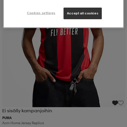
Cookies settings
Accept all cookies
Ei sisälly kampanjoihin
PUMA
Acm Home Jersey Replica