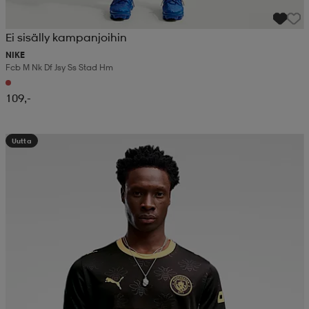
Ei sisälly kampanjoihin
NIKE
Fcb M Nk Df Jsy Ss Stad Hm
109,-
Uutta