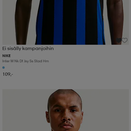
Ei sisälly kampanjoihin
NIKE
Inter M Nk Df Jsy Ss Stad Hm
109,-