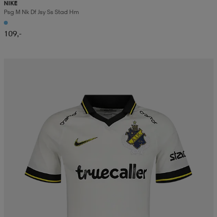
NIKE
Psg M Nk Df Jsy Ss Stad Hm
109,-