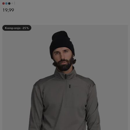
+1
19,99
Kampanja -25%