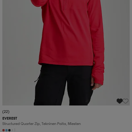
(22)
EVEREST
Structured Quarter Zip, Tekninen Paita, Miesten
+1