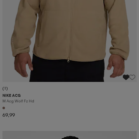
(1)
NIKE ACG
M Acg Wolf Fz Hd
69,99
Kampanja -25%