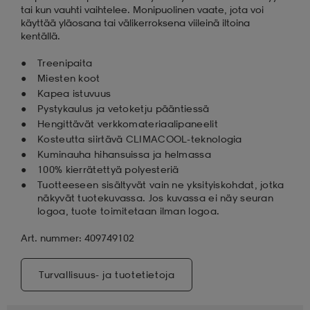
tai kun vauhti vaihtelee. Monipuolinen vaate, jota voi
käyttää yläosana tai välikerroksena viileinä iltoina
kentällä.
Treenipaita
Miesten koot
Kapea istuvuus
Pystykaulus ja vetoketju pääntiessä
Hengittävät verkkomateriaalipaneelit
Kosteutta siirtävä CLIMACOOL-teknologia
Kuminauha hihansuissa ja helmassa
100% kierrätettyä polyesteriä
Tuotteeseen sisältyvät vain ne yksityiskohdat, jotka
näkyvät tuotekuvassa. Jos kuvassa ei näy seuran
logoa, tuote toimitetaan ilman logoa.
Art. nummer: 409749102
Turvallisuus- ja tuotetietoja