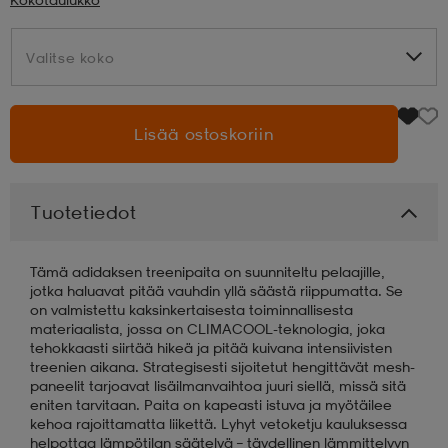
aatteet
tarvikkeet
set
tarvikkeet
aatteet
Valitse koko
Valitse koko
olasit
asut
set
Lisää ostoskoriin
set
it
a
Tuotetiedot
asut
huolto
asut
Tämä adidaksen treenipaita on suunniteltu pelaajille,
jotka haluavat pitää vauhdin yllä säästä riippumatta. Se
on valmistettu kaksinkertaisesta toiminnallisesta
materiaalista, jossa on CLIMACOOL-teknologia, joka
it
it
tehokkaasti siirtää hikeä ja pitää kuivana intensiivisten
treenien aikana. Strategisesti sijoitetut hengittävät mesh-
paneelit tarjoavat lisäilmanvaihtoa juuri siellä, missä sitä
eniten tarvitaan. Paita on kapeasti istuva ja myötäilee
huolto
huolto
kehoa rajoittamatta liikettä. Lyhyt vetoketju kauluksessa
helpottaa lämpötilan säätelyä – täydellinen lämmittelyyn