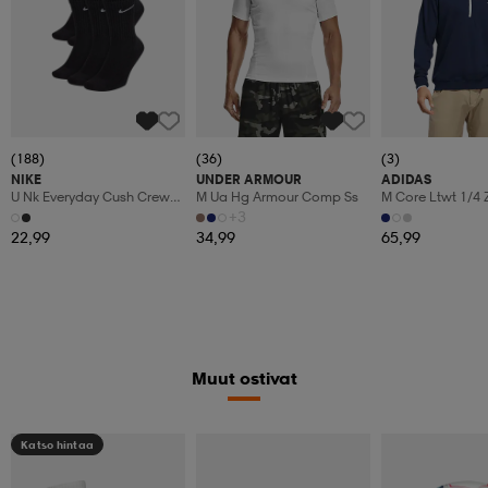
(188)
(36)
(3)
NIKE
UNDER ARMOUR
ADIDAS
U Nk Everyday Cush Crew
M Ua Hg Armour Comp Ss
M Core Ltwt 1/4 
6pr-Bd
+3
22,99
34,99
65,99
Muut ostivat
Katso hintaa