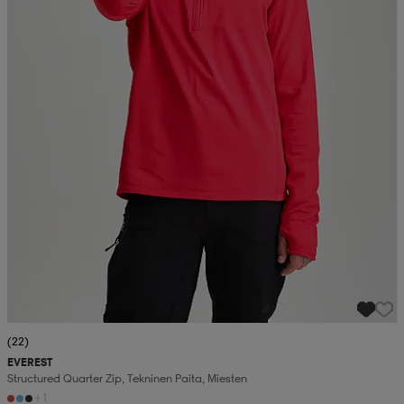
(22)
EVEREST
Structured Quarter Zip, Tekninen Paita, Miesten
+1