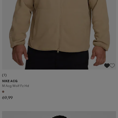
(1)
NIKE ACG
M Acg Wolf Fz Hd
69,99
Kampanja -25%