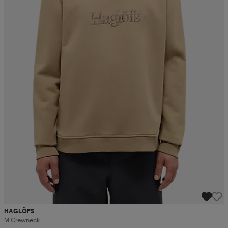
HAGLÖFS
M Crewneck