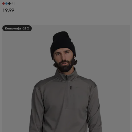
+1
19,99
Kampanja -25%