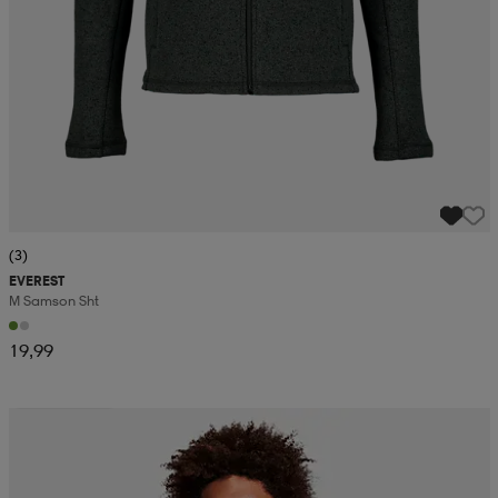
(3)
EVEREST
M Samson Sht
19,99
Kampanja -25%