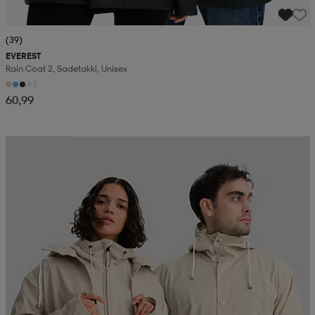
(39)
EVEREST
Rain Coat 2, Sadetakki, Unisex
+1
60,99
Kampanja -25%