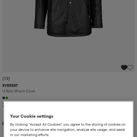
(13)
EVEREST
U Rain Warm Coat
29,99
Your Cookie settings
Kampanja -25%
By clicking “Accept All Cookies”, you agree to the storing of cookies on
your device to enhance site navigation, analyze site usage, and assist
in our marketing efforts.