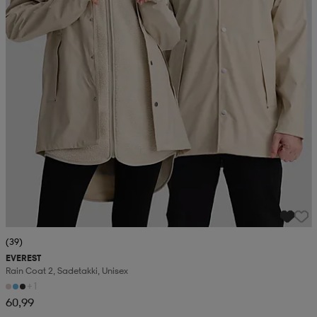
(39)
EVEREST
Rain Coat 2, Sadetakki, Unisex
+1
60,99