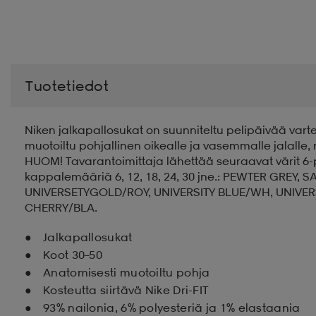
Tuotetiedot
Niken jalkapallosukat on suunniteltu pelipäivää vart
muotoiltu pohjallinen oikealle ja vasemmalle jalall
HUOM! Tavarantoimittaja lähettää seuraavat värit 6-p
kappalemääriä 6, 12, 18, 24, 30 jne.: PEWTER GREY
UNIVERSETYGOLD/ROY, UNIVERSITY BLUE/WH, UNIVER
CHERRY/BLA.
Jalkapallosukat
Koot 30–50
Anatomisesti muotoiltu pohja
Kosteutta siirtävä Nike Dri-FIT
93% nailonia, 6% polyesteriä ja 1% elastaania