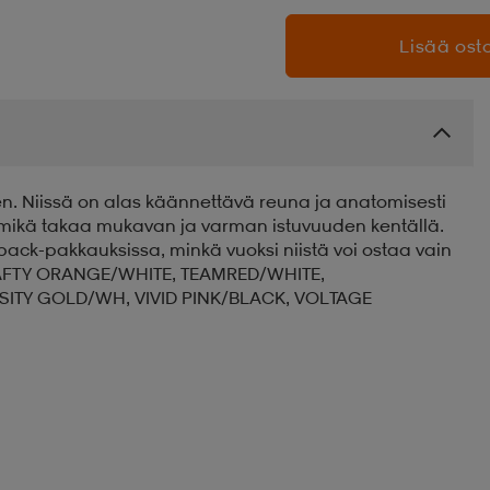
Lisää osto
en. Niissä on alas käännettävä reuna ja anatomisesti
e, mikä takaa mukavan ja varman istuvuuden kentällä.
ack-pakkauksissa, minkä vuoksi niistä voi ostaa vain
, SAFTY ORANGE/WHITE, TEAMRED/WHITE,
SITY GOLD/WH, VIVID PINK/BLACK, VOLTAGE