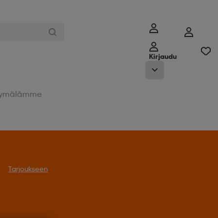
Kirjaudu
ymälämme
Tarjoukseen