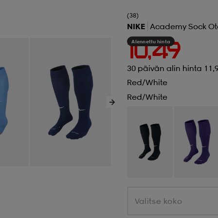
(38)
NIKE
Academy Sock Ot
Alennettu hinta
10,49
30 päivän alin hinta 11,
Red/white
Red/white
Valitse koko
Valitse koko