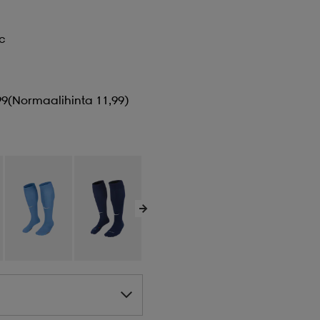
c
99
(Normaalihinta 11,99)