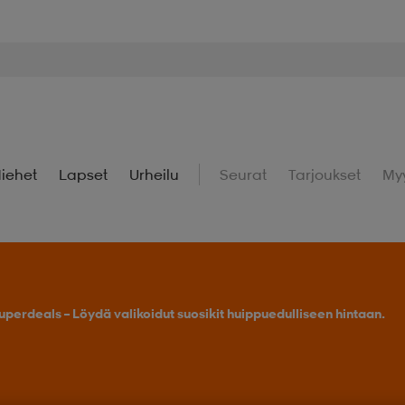
iehet
Lapset
Urheilu
Seurat
Tarjoukset
My
uperdeals – Löydä valikoidut suosikit huippuedulliseen hintaan.