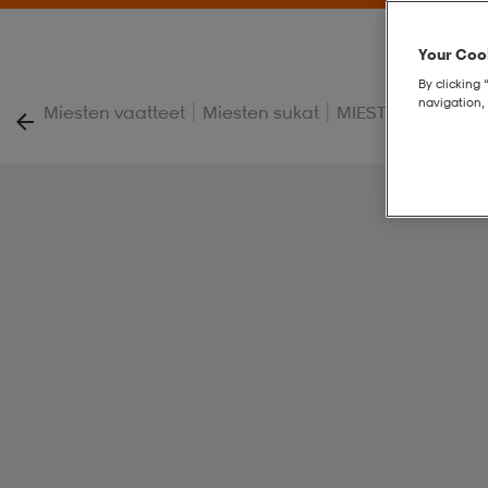
Your Cook
By clicking 
navigation, 
|
|
Miesten vaatteet
Miesten sukat
MIESTEN JALKAP