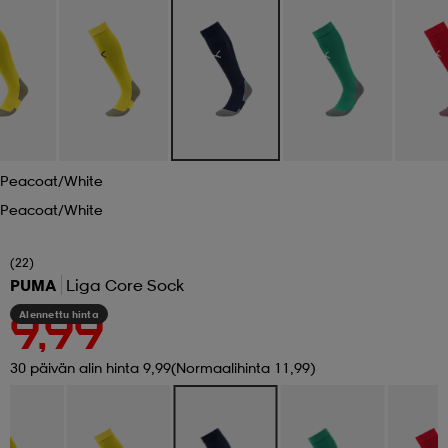
 ja otsapannat
kengät
rrastot
kengät
rit
alit
eet & lapaset
skengät
ihaiset
skengät
tarvikkeet
Peacoat/white
saappaat
saappaat
eet & lapaset
kengät
Peacoat/white
(22)
rrastot
alit
aatteet
alit
er
PUMA
Liga Core Sock
Alennettu hinta
9,99
kengät
aatteet
kengät
rrastot
30 päivän alin hinta 9,99
(Normaalihinta 11,99)
aatteet
ykengät
olasit
ykengät