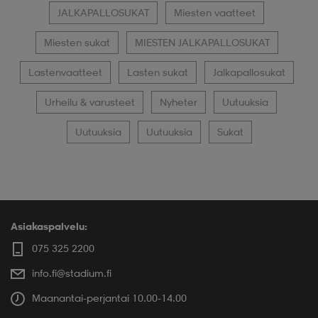
JALKAPALLOSUKAT
Miesten vaatteet
Miesten sukat
MIESTEN JALKAPALLOSUKAT
Lastenvaatteet
Lasten sukat
Jalkapallosukat
Urheilu & varusteet
Nyheter
Uutuuksia
Uutuuksia
Uutuuksia
Sukat
Asiakaspalvelu:
075 325 2200
info.fi@stadium.fi
Maanantai-perjantai 10.00-14.00