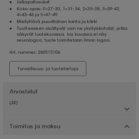
Jalkapallosukat
Koko-opas: 0=27–30, 1=31–34, 2=35–38, 3=39–42,
4=43–46 ja 5=47–49
Miellyttävä puuvillainen kanta ja kärki
Tuotteeseen sisältyvät vain ne yksityiskohdat, jotka
näkyvät tuotekuvassa. Jos kuvassa ei näy
seuralogoa, tuote toimitetaan ilman logoa.
Art. nummer: 260515106
Turvallisuus- ja tuotetietoja
Arvostelut
(22)
Toimitus ja maksu