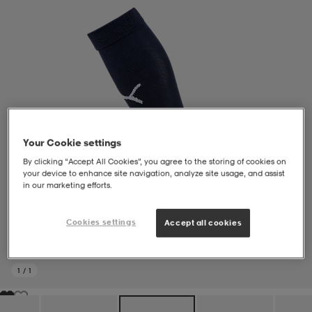
liivit
ikengät
t & pikeepaidat
ikengät
t
saappaat
ingkengät
t
ingkengät
at ja topit
elikengät
dat
engät
engät
t & pikeepaidat
allokengät
Your Cookie settings
By clicking “Accept All Cookies”, you agree to the storing of cookies on
your device to enhance site navigation, analyze site usage, and assist
t & pikeepaidat
ilykengät
 ja otsapannat
ilykengät
-/Tennis-kengät
in our marketing efforts.
Cookies settings
Accept all cookies
t & mekot
andy-/Käsipallo-kengät
eet & lapaset
andy-/Käsipallo-kengät
t & mekot
ikengät
1
/
1
allokengät
allokengät
engät