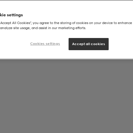
ie settings
“Accept All Cookies”, you agree to the storing of cookies on your device to enhance 
analyze site usage, and assist in our marketing efforts.
|
ALLOSUKAT
Milano 23 Sock
Cookies settings
Accept all cookies