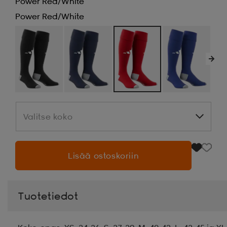
Power Red/white
Power Red/white
Valitse koko
Valitse koko
Lisää ostoskoriin
Tuotetiedot