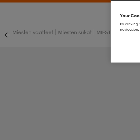
Your Cook
By clicking 
navigation, 
|
|
Miesten vaatteet
Miesten sukat
MIESTEN JALKAP