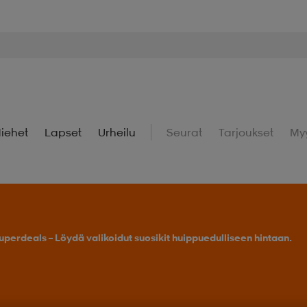
iehet
Lapset
Urheilu
Seurat
Tarjoukset
My
uperdeals – Löydä valikoidut suosikit huippuedulliseen hintaan.