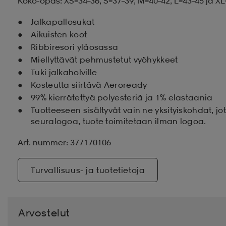
Koko-opas: XS=34–36, S=37–39, M=40–42, L=43–45 ja X
Jalkapallosukat
Aikuisten koot
Ribbiresori yläosassa
Miellyttävät pehmustetut vyöhykkeet
Tuki jalkaholville
Kosteutta siirtävä Aeroready
99% kierrätettyä polyesteriä ja 1% elastaania
Tuotteeseen sisältyvät vain ne yksityiskohdat, j
seuralogoa, tuote toimitetaan ilman logoa.
Art. nummer: 377170106
Turvallisuus- ja tuotetietoja
Arvostelut