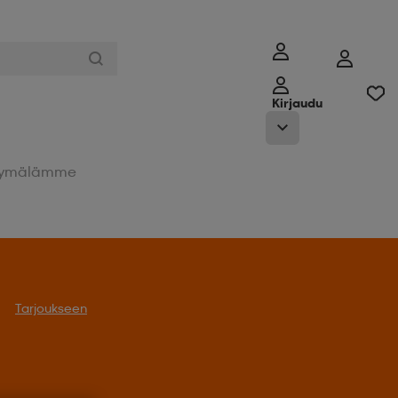
Kirjaudu
ymälämme
Tarjoukseen