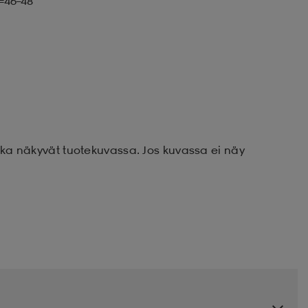
L=46–48
otka näkyvät tuotekuvassa. Jos kuvassa ei näy