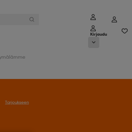
Kirjaudu
ymälämme
Tarjoukseen