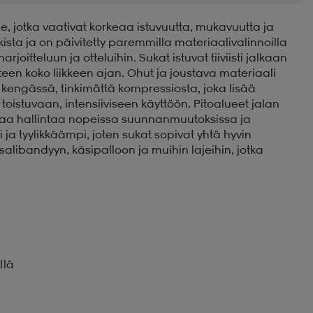
ille, jotka vaativat korkeaa istuvuutta, mukavuutta ja
kista ja on päivitetty paremmilla materiaalivalinnoilla
joitteluun ja otteluihin. Sukat istuvat tiiviisti jalkaan
een koko liikkeen ajan. Ohut ja joustava materiaali
 kengässä, tinkimättä kompressiosta, joka lisää
oistuvaan, intensiiviseen käyttöön. Pitoalueet jalan
taa hallintaa nopeissa suunnanmuutoksissa ja
pi ja tyylikkäämpi, joten sukat sopivat yhtä hyvin
, salibandyyn, käsipalloon ja muihin lajeihin, jotka
llä