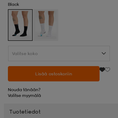
Black
Valitse koko
Valitse koko
Lisää ostoskoriin
Nouda tänään?
Valitse
myymälä
Tuotetiedot