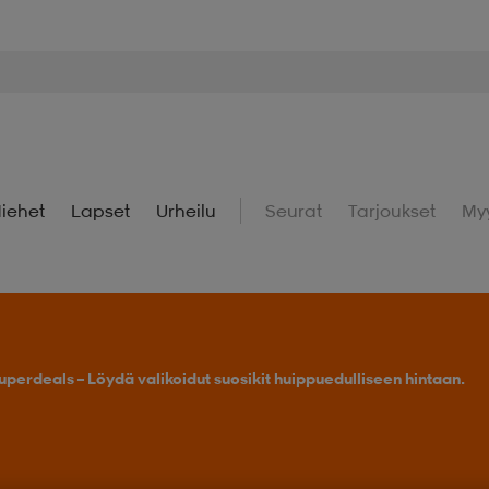
iehet
Lapset
Urheilu
Seurat
Tarjoukset
My
uperdeals – Löydä valikoidut suosikit huippuedulliseen hintaan.