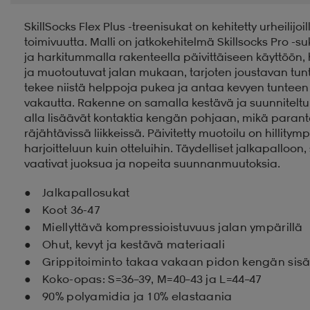
SkillSocks Flex Plus -treenisukat on kehitetty urheilijo
toimivuutta. Malli on jatkokehitelmä Skillsocks Pro -su
ja harkitummalla rakenteella päivittäiseen käyttöön, har
ja muotoutuvat jalan mukaan, tarjoten joustavan tunt
tekee niistä helppoja pukea ja antaa kevyen tunteen
vakautta. Rakenne on samalla kestävä ja suunniteltu t
alla lisäävät kontaktia kengän pohjaan, mikä paran
räjähtävissä liikkeissä. Päivitetty muotoilu on hillitym
harjoitteluun kuin otteluihin. Täydelliset jalkapalloon
vaativat juoksua ja nopeita suunnanmuutoksia.
Jalkapallosukat
Koot 36-47
Miellyttävä kompressioistuvuus jalan ympärillä
Ohut, kevyt ja kestävä materiaali
Grippitoiminto takaa vakaan pidon kengän sisä
Koko-opas: S=36–39, M=40–43 ja L=44–47
90% polyamidia ja 10% elastaania