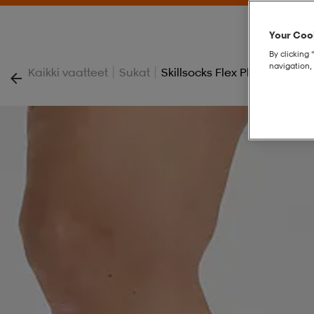
Your Cook
By clicking 
navigation, 
|
|
Kaikki vaatteet
Sukat
Skillsocks Flex Plus