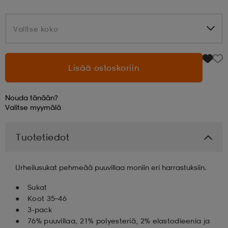
aatteet
tarvikkeet
set
tarvikkeet
aatteet
Valitse koko
Valitse koko
olasit
asut
set
Lisää ostoskoriin
Nouda tänään?
set
it
a
Valitse
myymälä
Tuotetiedot
asut
huolto
asut
Urheilusukat pehmeää puuvillaa moniin eri harrastuksiin.
it
it
Sukat
Koot 35–46
3-pack
huolto
huolto
76% puuvillaa, 21% polyesteriä, 2% elastodieenia ja