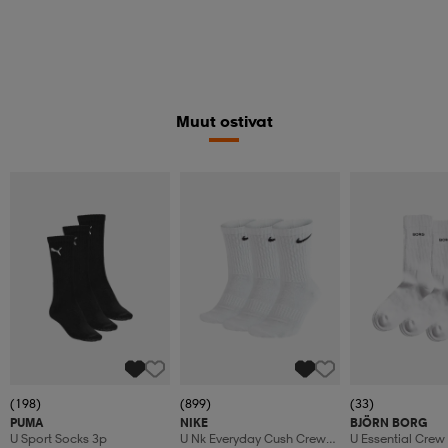
Muut ostivat
(198)
(899)
(33)
PUMA
NIKE
BJÖRN BORG
U Sport Socks 3p
U Nk Everyday Cush Crew
U Essential Crew