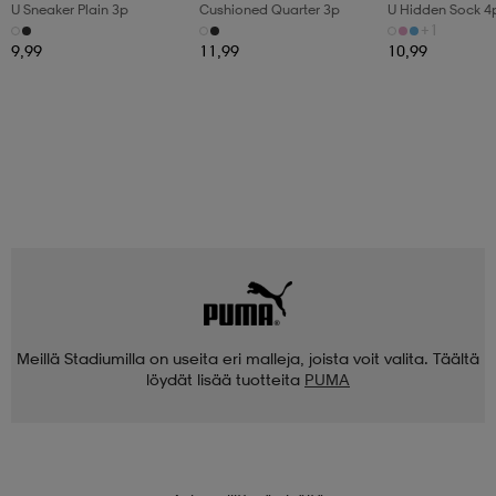
U Sneaker Plain 3p
Cushioned Quarter 3p
U Hidden Sock 4
+1
9,99
11,99
10,99
Meillä Stadiumilla on useita eri malleja, joista voit valita. Täältä
löydät lisää tuotteita
PUMA