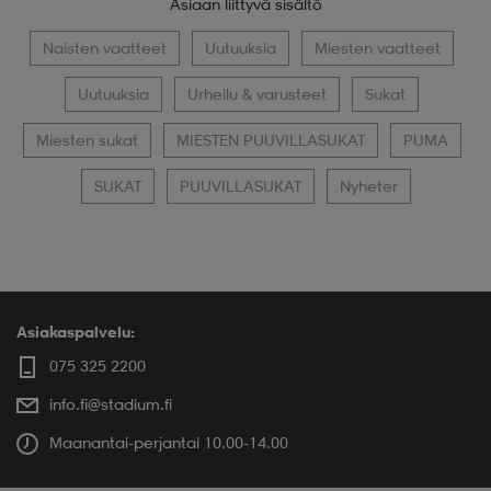
Asiaan liittyvä sisältö
Naisten vaatteet
Uutuuksia
Miesten vaatteet
Uutuuksia
Urheilu & varusteet
Sukat
Miesten sukat
MIESTEN PUUVILLASUKAT
PUMA
SUKAT
PUUVILLASUKAT
Nyheter
Asiakaspalvelu:
075 325 2200
info.fi@stadium.fi
Maanantai-perjantai 10.00-14.00