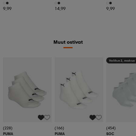
3pr
9,99
14,99
9,99
Muut ostivat
Valitse 2, maksa
(228)
(166)
(454)
PUMA
PUMA
SOC