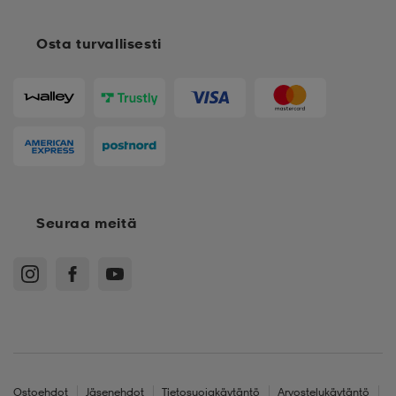
Osta turvallisesti
Seuraa meitä
Ostoehdot
Jäsenehdot
Tietosuojakäytäntö
Arvostelukäytäntö