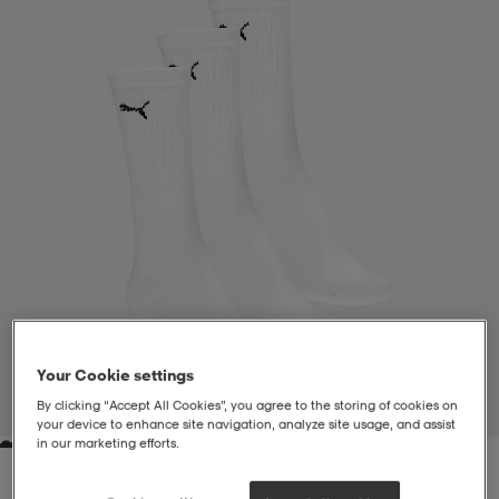
liivit
ikengät
t & pikeepaidat
ikengät
t
saappaat
ingkengät
t
ingkengät
at ja topit
elikengät
dat
engät
engät
t & pikeepaidat
allokengät
t & pikeepaidat
ilykengät
 ja otsapannat
ilykengät
-/Tennis-kengät
Your Cookie settings
t & mekot
andy-/Käsipallo-kengät
eet & lapaset
andy-/Käsipallo-kengät
t & mekot
ikengät
By clicking “Accept All Cookies”, you agree to the storing of cookies on
1
/
2
your device to enhance site navigation, analyze site usage, and assist
in our marketing efforts.
allokengät
allokengät
engät