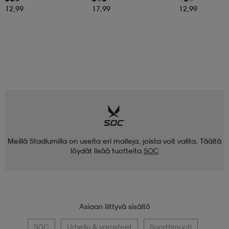
12,99
17,99
12,99
Meillä Stadiumilla on useita eri malleja, joista voit valita. Täältä
löydät lisää tuotteita
SOC
Asiaan liittyvä sisältö
SOC
Urheilu & varusteet
Sporttimuoti