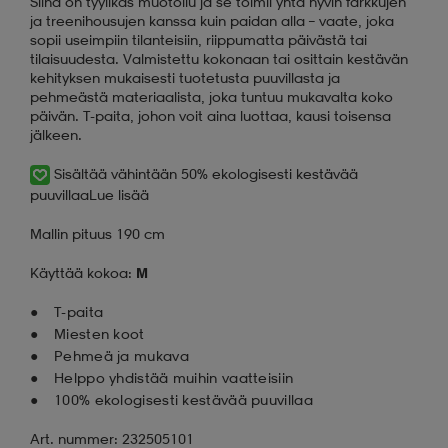
Siinä on tyylikäs muotoilu ja se toimii yhtä hyvin farkkujen
ja treenihousujen kanssa kuin paidan alla – vaate, joka
sopii useimpiin tilanteisiin, riippumatta päivästä tai
tilaisuudesta. Valmistettu kokonaan tai osittain kestävän
kehityksen mukaisesti tuotetusta puuvillasta ja
pehmeästä materiaalista, joka tuntuu mukavalta koko
päivän. T-paita, johon voit aina luottaa, kausi toisensa
jälkeen.
Sisältää vähintään 50% ekologisesti kestävää
puuvillaa
Lue lisää
Mallin pituus 190 cm
Käyttää kokoa:
M
T-paita
Miesten koot
Pehmeä ja mukava
Helppo yhdistää muihin vaatteisiin
100% ekologisesti kestävää puuvillaa
Art. nummer: 232505101