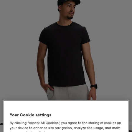
liivit
ikengät
t & pikeepaidat
ikengät
t
saappaat
ingkengät
t
ingkengät
at ja topit
elikengät
dat
engät
engät
t & pikeepaidat
allokengät
t & pikeepaidat
ilykengät
 ja otsapannat
ilykengät
-/Tennis-kengät
t & mekot
andy-/Käsipallo-kengät
eet & lapaset
andy-/Käsipallo-kengät
t & mekot
ikengät
Your Cookie settings
1
/
6
allokengät
allokengät
engät
By clicking “Accept All Cookies”, you agree to the storing of cookies on
your device to enhance site navigation, analyze site usage, and assist