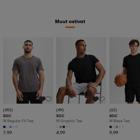
Muut ostivat
Superdeal
Katso hintaa
(455)
(49)
(62)
SOC
SOC
SOC
M Regular Fit Tee
M Graphic Tee
M Base Tee
+4
+1
+1
7,99
4,99
9,99