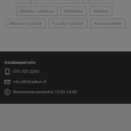
Miesten vaatteet
Uutuuksia
Nyheter
Miesten t-paidat
Puuvilla t-paidat
Perusvaatteet
Asiakaspalvelu:
075 325 2200
info.fi@stadium.fi
Maanantai-perjantai 10.00-14.00