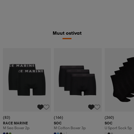
Muut ostivat
(83)
(166)
(260)
RACE MARINE
SOC
SOC
M Sea Boxer 2p
M Cotton Boxer 3p
U Sport Sock 5p
+1