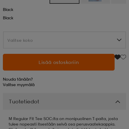
Black
aatteet
tarvikkeet
set
tarvikkeet
aatteet
Black
olasit
asut
set
Valitse koko
Valitse koko
set
it
a
Lisää ostoskoriin
asut
huolto
asut
Nouda tänään?
Valitse
myymälä
it
it
Tuotetiedot
M Regular Fit Tee SOC:lta on monipuolinen T-paita, josta
huolto
huolto
tulee nopeasti itsestään selvä osa perusvaatekaappia.