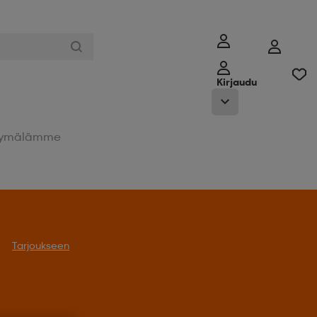
Kirjaudu
ymälämme
Tarjoukseen