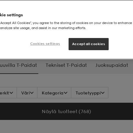
ie settings
“Accept All Cookies”, you agree to the storing of cookies on your device to enhance 
analyze site usage, and assist in our marketing efforts.
paidat
Puuvilla t-paidat
Cookies settings
Accept all cookies
uuvilla T-Paidat
Tekniset T-Paidat
Juoksupaidat
rkit
Väri
Kategoria
Tuotetyyppi
Näytä tuotteet (768)