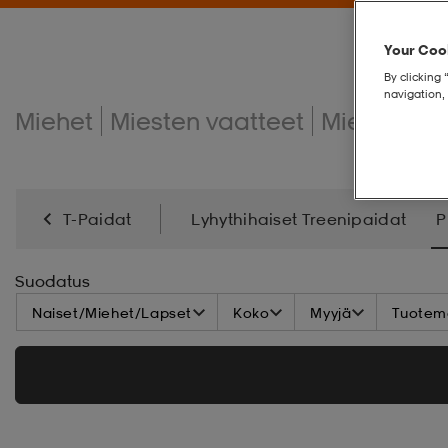
Your Cook
By clicking 
navigation, 
Miehet
Miesten vaatteet
Miesten t-
T-Paidat
Lyhythihaiset Treenipaidat
P
Suodatus
Naiset/Miehet/Lapset
Koko
Myyjä
Tuoteme