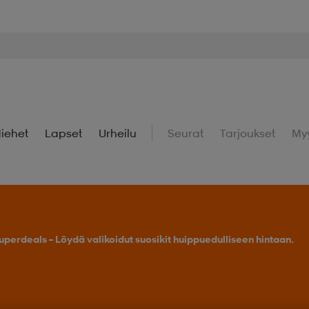
iehet
Lapset
Urheilu
Seurat
Tarjoukset
My
uperdeals – Löydä valikoidut suosikit huippuedulliseen hintaan.