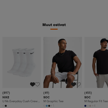
Muut ostivat
Superdeal
(897)
(49)
(455)
NIKE
SOC
SOC
U Nk Everyday Cush Crew
M Graphic Tee
M Regular Fit Tee
3pr
+1
+4