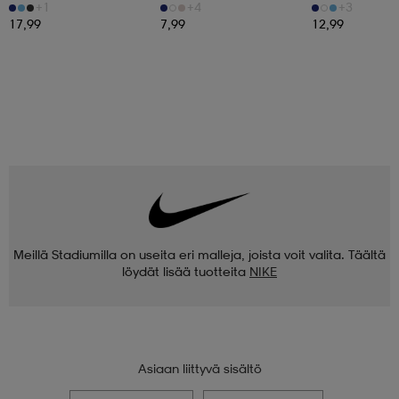
+1
+4
+3
17,99
7,99
12,99
Meillä Stadiumilla on useita eri malleja, joista voit valita. Täältä
löydät lisää tuotteita
NIKE
Asiaan liittyvä sisältö