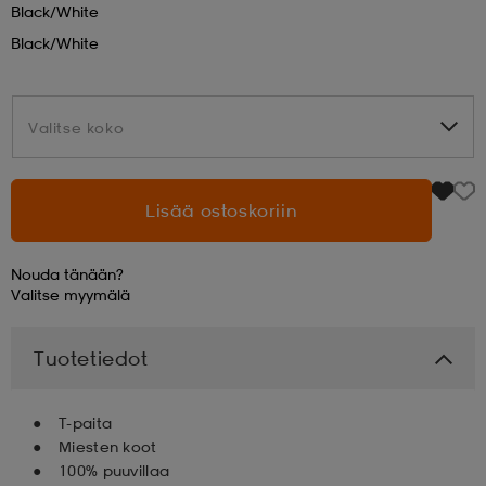
Black/white
Black/white
aatteet
tarvikkeet
set
tarvikkeet
aatteet
Valitse koko
Valitse koko
olasit
asut
set
Lisää ostoskoriin
set
it
a
Nouda tänään?
asut
huolto
asut
Valitse
myymälä
Tuotetiedot
it
it
T-paita
Miesten koot
huolto
huolto
100% puuvillaa