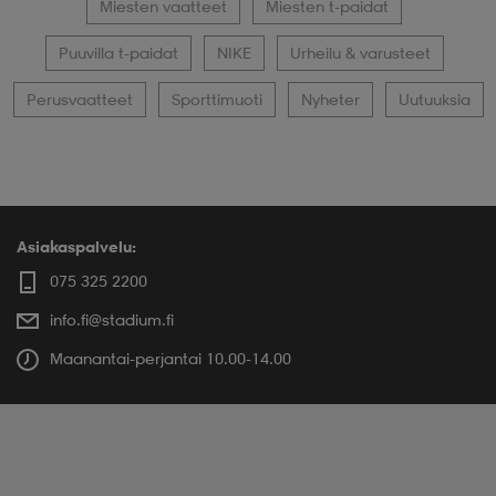
Miesten vaatteet
Miesten t-paidat
Puuvilla t-paidat
NIKE
Urheilu & varusteet
Perusvaatteet
Sporttimuoti
Nyheter
Uutuuksia
Asiakaspalvelu:
075 325 2200
info.fi@stadium.fi
Maanantai-perjantai 10.00-14.00