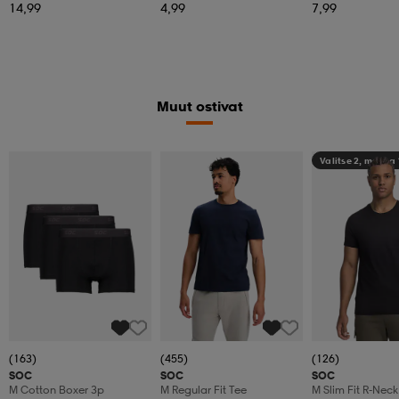
14,99
4,99
7,99
Muut ostivat
Valitse 2, maksa
(163)
(455)
(126)
SOC
SOC
SOC
M Cotton Boxer 3p
M Regular Fit Tee
M Slim Fit R-Neck