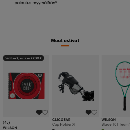
palautus myymälään*
Muut ostivat
Valitse 2, maksa 29,99 €
CLICGEAR
WILSON
(45)
Cup Holder Xl
Blade 101 Team 
WILSON