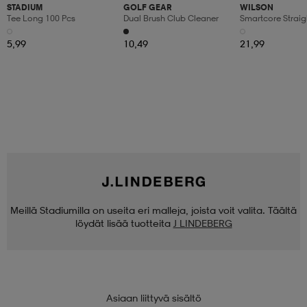
STADIUM
GOLF GEAR
WILSON
Tee Long 100 Pcs
Dual Brush Club Cleaner
Smartcore Straig
Distance Dz
5,99
10,49
21,99
Meillä Stadiumilla on useita eri malleja, joista voit valita. Täältä
löydät lisää tuotteita
J LINDEBERG
Asiaan liittyvä sisältö