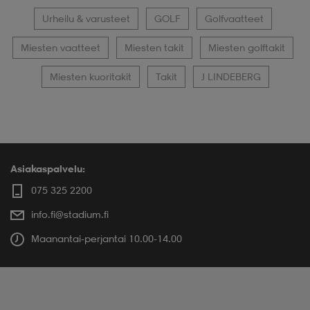
Urheilu & varusteet
GOLF
Golfvaatteet
Miesten vaatteet
Miesten takit
Miesten golftakit
Miesten kuoritakit
Takit
J LINDEBERG
Asiakaspalvelu:
075 325 2200
info.fi@stadium.fi
Maanantai-perjantai 10.00-14.00