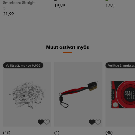
Smartcore Straight
19,99
179,-
Distance Dz
21,99
Muut ostivat myös
Valitse 2, maksa 9,99€
Valitse 2, maksa 
(43)
(1)
(45)