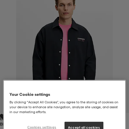
liivit
ikengät
t & pikeepaidat
ikengät
t
saappaat
ingkengät
t
ingkengät
at ja topit
elikengät
dat
engät
engät
t & pikeepaidat
allokengät
t & pikeepaidat
ilykengät
 ja otsapannat
ilykengät
-/Tennis-kengät
Your Cookie settings
t & mekot
andy-/Käsipallo-kengät
eet & lapaset
andy-/Käsipallo-kengät
t & mekot
ikengät
By clicking “Accept All Cookies”, you agree to the storing of cookies on
1
/
5
your device to enhance site navigation, analyze site usage, and assist
in our marketing efforts.
Black
allokengät
allokengät
engät
Black
Cookies settings
Accept all cookies