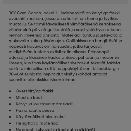
30Y Cam Coach Jacket J.Lindebergiltä on kevyt golftakki
aatteet
tarvikkeet
set
tarvikkeet
aatteet
overshirt-mallissa, jossa on urheilullinen tunne ja tyylikäs
muotoilu. Se toimii täydellisesti ylimääräisenä kerroksena
viileämpinä päivinä golfkentällä ja sopii yhtä hyvin arkeen
olasit
asut
set
rennon ilmeensä ansiosta. Materiaali tuntuu joustavalta ja
mukavalta koko päivän ajan. Golftakissa on hengittävät ja
nopeasti kuivuvat ominaisuudet, jotka tarjoavat
miellyttävän tunteen aktiviteetin aikana. Painonapit
set
it
a
edessä ja klassinen kaulus antavat puhtaan ja modernin
ilmeen, kun taas käytännölliset sivutaskut tekevät takista
sekä toiminnallisen että helppokäyttöisen. J.Lindebergin
30-vuotisjuhlasta inspiroidut yksityiskohdat antavat
asut
huolto
asut
suunnittelulle eksklusiivisen leiman.
Overshirt/golftakki
Miesten koot
it
it
Kevyt ja joustava materiaali
Painonapit edessä
Käytännölliset sivutaskut
huolto
huolto
Hengittävä materiaali
Nopeasti kuivuvat ja kosteutta siirtävät