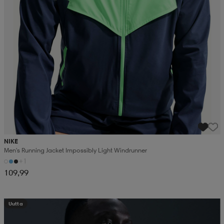
NIKE
Men's Running Jacket Impossibly Light Windrunner
+1
109,99
Uutta