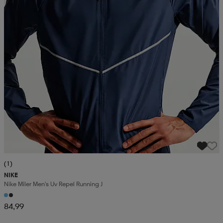
(1)
NIKE
Nike Miler Men's Uv Repel Running J
84,99