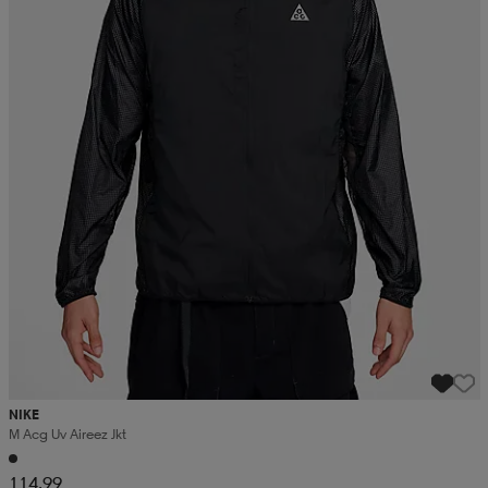
NIKE
M Acg Uv Aireez Jkt
114,99