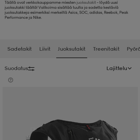
Täällä ovat verkkokauppamme miesten
juoksutakit
– löydä uusi
juoksutakki täältä! Valikoima sisältää tuulta ja sadetta kestäviä
liivit
ikengät
t & pikeepaidat
ikengät
t
saappaat
juoksutakkeja esimerkiksi merkeiltä Asics, SOC, adidas, Reebok, Peak
Performance ja Nike.
ingkengät
t
ingkengät
at ja topit
elikengät
Sadetakit
Liivit
Juoksutakit
Treenitakit
Pyörä
dat
engät
engät
t & pikeepaidat
allokengät
Suodatus
Lajittelu
t & pikeepaidat
ilykengät
 ja otsapannat
ilykengät
-/Tennis-kengät
t & mekot
andy-/Käsipallo-kengät
eet & lapaset
andy-/Käsipallo-kengät
t & mekot
ikengät
allokengät
allokengät
engät