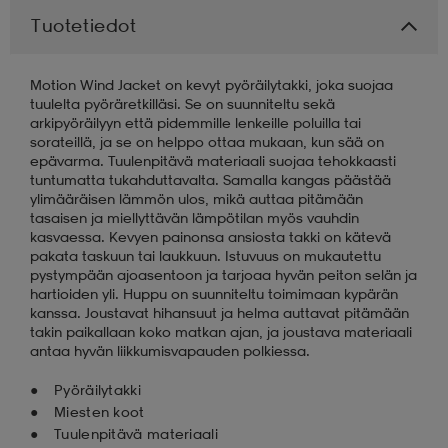
Tuotetiedot
aatteet
tarvikkeet
set
tarvikkeet
aatteet
Motion Wind Jacket on kevyt pyöräilytakki, joka suojaa
tuulelta pyöräretkilläsi. Se on suunniteltu sekä
olasit
asut
set
arkipyöräilyyn että pidemmille lenkeille poluilla tai
sorateillä, ja se on helppo ottaa mukaan, kun sää on
epävarma. Tuulenpitävä materiaali suojaa tehokkaasti
tuntumatta tukahduttavalta. Samalla kangas päästää
set
it
a
ylimääräisen lämmön ulos, mikä auttaa pitämään
tasaisen ja miellyttävän lämpötilan myös vauhdin
kasvaessa. Kevyen painonsa ansiosta takki on kätevä
pakata taskuun tai laukkuun. Istuvuus on mukautettu
asut
huolto
asut
pystympään ajoasentoon ja tarjoaa hyvän peiton selän ja
hartioiden yli. Huppu on suunniteltu toimimaan kypärän
kanssa. Joustavat hihansuut ja helma auttavat pitämään
takin paikallaan koko matkan ajan, ja joustava materiaali
it
it
antaa hyvän liikkumisvapauden polkiessa.
Pyöräilytakki
Miesten koot
huolto
huolto
Tuulenpitävä materiaali