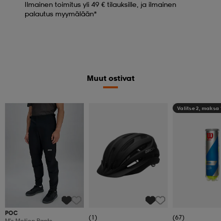
Ilmainen toimitus yli 49 € tilauksille, ja ilmainen
palautus myymälään*
Muut ostivat
Valitse 2, maksa 
POC
(1)
(67)
M's Motion Pants