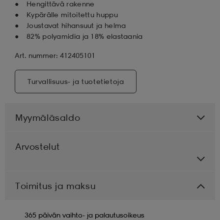
Hengittävä rakenne
Kypärälle mitoitettu huppu
Joustavat hihansuut ja helma
82% polyamidia ja 18% elastaania
Art. nummer: 412405101
Turvallisuus- ja tuotetietoja
Myymäläsaldo
Arvostelut
Toimitus ja maksu
365 päivän vaihto- ja palautusoikeus