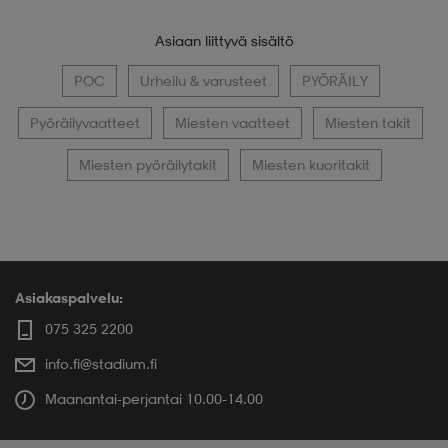
Asiaan liittyvä sisältö
POC
Urheilu & varusteet
PYÖRÄILY
Pyöräilyvaatteet
Miesten vaatteet
Miesten takit
Miesten pyöräilytakit
Miesten kuoritakit
Asiakaspalvelu:
075 325 2200
info.fi@stadium.fi
Maanantai-perjantai 10.00-14.00