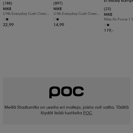
Ei sisälly kamp
(188)
(897)
NIKE
NIKE
(23)
U Nk Everyday Cush Crew
U Nk Everyday Cush Crew
NIKE
6pr-Bd
3pr
Nike Air Force 1 
Shoes
22,99
14,99
119,-
Meillä Stadiumilla on useita eri malleja, joista voit valita. Täältä
löydät lisää tuotteita
POC