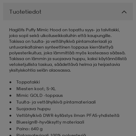
Tuotetiedot
aatteet
tarvikkeet
set
tarvikkeet
aatteet
Haglöfs Puffy Mimic Hood on topattu syys- ja talvitakki,
joka sopii sekä ulkoiluseikkailuihin että kaupungille.
olasit
asut
set
Takissa on tuulta- ja vettähylkivä pintamateriaali ja
untuvankaltainen synteettinen toppaus kierrätettyä
polyesterikuitua, joka lämmittää myös kosteassa säässä.
Takissa on lämmin ja suojaava huppu, kaksi käytännöllistä
set
it
a
vetoketjullista taskua, säädettävä helma ja heijastavia
yksityiskohtia selän alaosassa.
asut
huolto
asut
Toppatakki
Miesten koot; S–XL
Mimic GOLD -toppaus
Tuulta- ja vettähylkivä pintamateriaali
it
it
Suojaava huppu
Vettähylkivä DWR-kyllästys ilman PFAS-yhdisteitä
Bluesign®-hyväksytty materiaali
huolto
huolto
Paino: 640 g
Pintamateriaali 100% polyesteriä