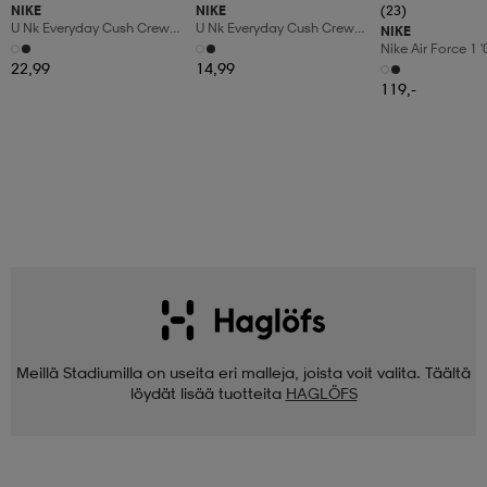
NIKE
NIKE
(23)
U Nk Everyday Cush Crew
U Nk Everyday Cush Crew
NIKE
6pr-Bd
3pr
Nike Air Force 1 
Shoes
22,99
14,99
119,-
Meillä Stadiumilla on useita eri malleja, joista voit valita. Täältä
löydät lisää tuotteita
HAGLÖFS