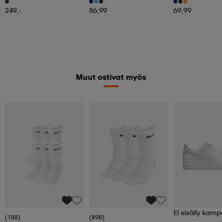
249,-
86,99
69,99
Muut ostivat myös
Ei sisälly kamp
(188)
(898)