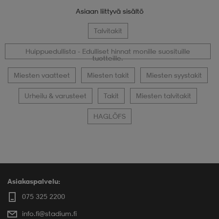
Asiaan liittyvä sisältö
Talvitakit
Huippuedullista - Edulliset hinnat monille suosituille
tuotteille.
Miesten vaatteet
Miesten takit
Miesten syystakit
Urheilu & varusteet
Takit
Miesten talvitakit
HAGLÖFS
Asiakaspalvelu:
075 325 2200
info.fi@stadium.fi