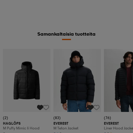
Samankaltaisia tuotteita
(2)
(83)
(76)
HAGLÖFS
EVEREST
EVEREST
M Puffy Mimic Ii Hood
M Teton Jacket
Liner Hood Jacke
Kevyttoppatakki,