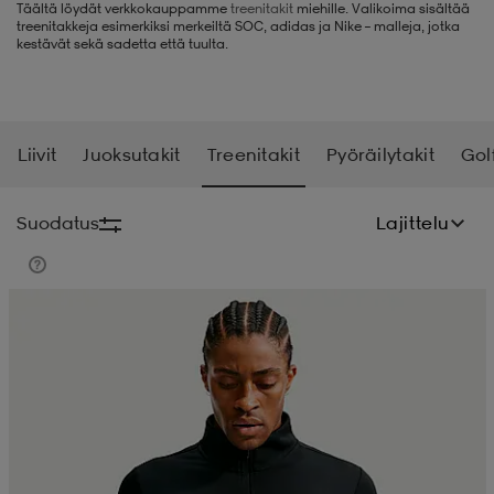
Täältä löydät verkkokauppamme
treenitakit
miehille. Valikoima sisältää
treenitakkeja esimerkiksi merkeiltä SOC, adidas ja Nike – malleja, jotka
liivit
ikengät
t & pikeepaidat
ikengät
t
saappaat
kestävät sekä sadetta että tuulta.
ingkengät
t
ingkengät
at ja topit
elikengät
Liivit
Juoksutakit
Treenitakit
Pyöräilytakit
Golf
dat
engät
engät
t & pikeepaidat
allokengät
Suodatus
Lajittelu
t & pikeepaidat
ilykengät
 ja otsapannat
ilykengät
-/Tennis-kengät
t & mekot
andy-/Käsipallo-kengät
eet & lapaset
andy-/Käsipallo-kengät
t & mekot
ikengät
allokengät
allokengät
engät