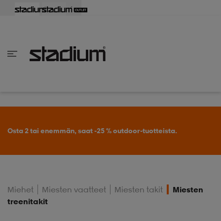
aisin
aisin
aisin
aisin
aisin
aisin
aisin
aisin
aisin
aisin
aisin
aisin
aisin
aisin
aisin
aisin
aisin
aisin
aisin
aisin
aisin
aisin
aisin
aisin
aisin
aisin
aisin
aisin
aisin
aisin
aisin
aisin
aisin
aisin
aisin
aisin
aisin
aisin
aisin
aisin
aisin
Takaisin
Takaisin
Takaisin
Takaisin
Takaisin
Takaisin
Takaisin
Takaisin
Takaisin
Takaisin
Takaisin
Takaisin
Takaisin
Takaisin
Takaisin
Takaisin
Takaisin
Takaisin
Takaisin
Takaisin
Takaisin
Takaisin
Takaisin
Takaisin
Takaisin
Takaisin
Takaisin
Takaisin
Takaisin
Takaisin
Takaisin
Takaisin
Takaisin
Takaisin
en vaatteet
en kengät
en vaatteet
en kengät
nvaatteet
n kengät
ksia
ksia
ksia
ksia
ksia
rit
ihaiset
ukengät
t
ukengät
aatteet
pallokengät
Osta 2 tai enemmän, saat -25 % outdoor-tuotteista.
t
rit
dat
rit
ihaiset
ukengät
Miehet
Miesten vaatteet
Miesten takit
Miesten
treenitakit
t
pallokengät
tomat
pallokengät
t
ingkengät