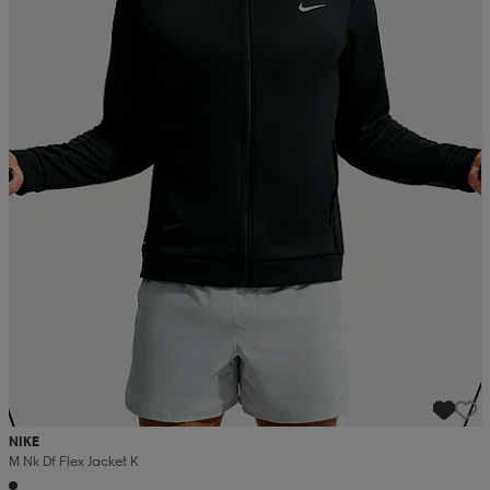
 ja otsapannat
kengät
rrastot
kengät
rit
alit
eet & lapaset
skengät
ihaiset
skengät
tarvikkeet
saappaat
saappaat
eet & lapaset
kengät
rrastot
alit
aatteet
alit
er
kengät
aatteet
kengät
rrastot
NIKE
aatteet
ykengät
olasit
ykengät
M Nk Df Flex Jacket K