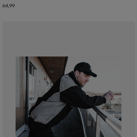
64,99
aatteet
tarvikkeet
set
tarvikkeet
aatteet
olasit
asut
set
set
it
a
asut
huolto
asut
it
it
huolto
huolto