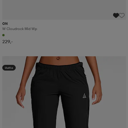
ON
W Cloudrock Mid Wp
229,-
Kampanja -25%
Uutta