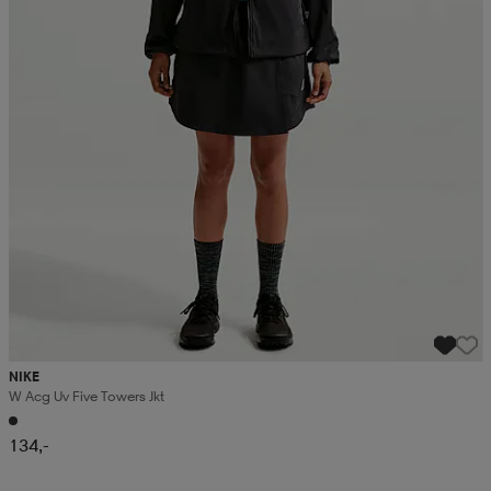
NIKE
W Acg Uv Five Towers Jkt
134,-