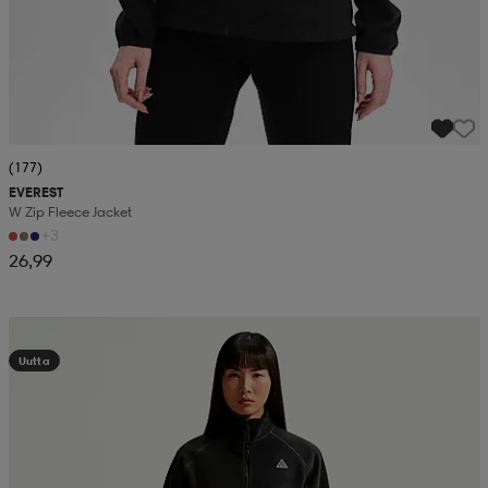
(177)
EVEREST
W Zip Fleece Jacket
+3
26,99
Kampanja -25%
Uutta