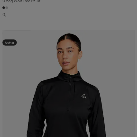
U Acg Wolf Tree Fz Jkt
0,-
Kampanja -25%
Uutta