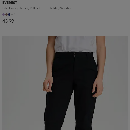
EVEREST
Pile Long Hood, Pitkä Fleecetakki, Naisten
+4
43,99
Kampanja -25%