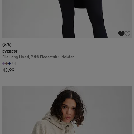
(575)
EVEREST
Pile Long Hood, Pitkä Fleecetakki, Naisten
+4
43,99
Kampanja -25%