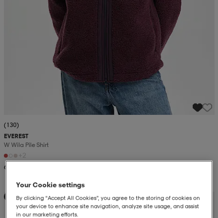
(130)
EVEREST
W Wila Pile Shirt
+2
60,99
Your Cookie settings
Kampanja -25%
By clicking “Accept All Cookies”, you agree to the storing of cookies on
your device to enhance site navigation, analyze site usage, and assist
in our marketing efforts.