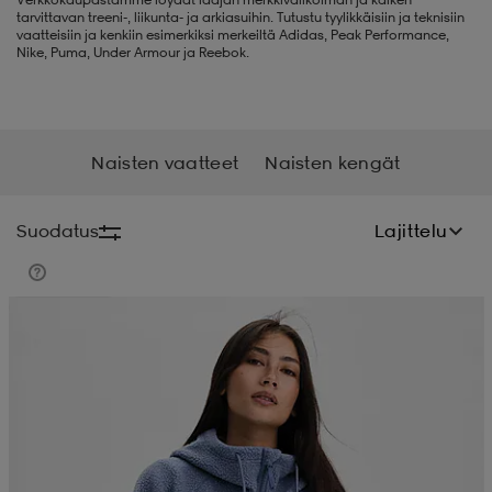
tarvittavan treeni-, liikunta- ja arkiasuihin. Tutustu tyylikkäisiin ja teknisiin
vaatteisiin ja kenkiin esimerkiksi merkeiltä Adidas, Peak Performance,
liivit
ikengät
t & pikeepaidat
ikengät
t
saappaat
Nike, Puma, Under Armour ja Reebok.
ingkengät
t
ingkengät
at ja topit
elikengät
Naisten vaatteet
Naisten kengät
dat
engät
engät
t & pikeepaidat
allokengät
Suodatus
Lajittelu
t & pikeepaidat
ilykengät
 ja otsapannat
ilykengät
-/Tennis-kengät
Kampanja -25%
t & mekot
andy-/Käsipallo-kengät
eet & lapaset
andy-/Käsipallo-kengät
t & mekot
ikengät
allokengät
allokengät
engät