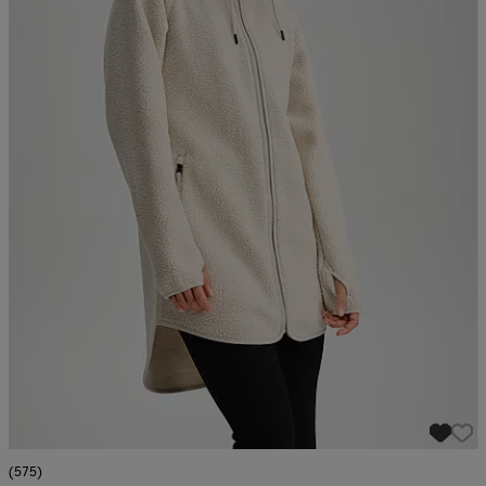
(575)