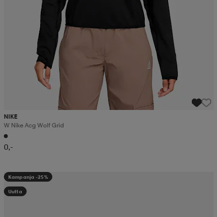
NIKE
W Nike Acg Wolf Grid
0,-
Kampanja -25%
Uutta