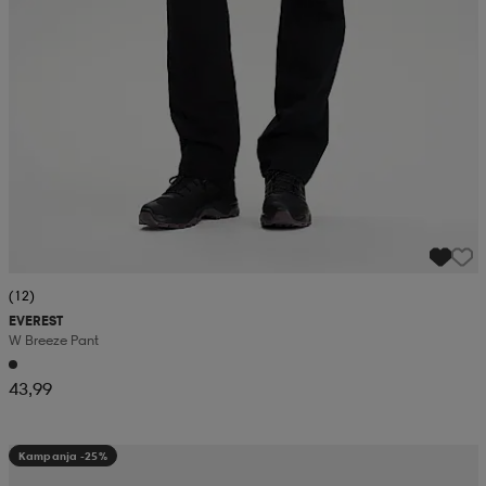
(12)
EVEREST
W Breeze Pant
43,99
Kampanja -25%