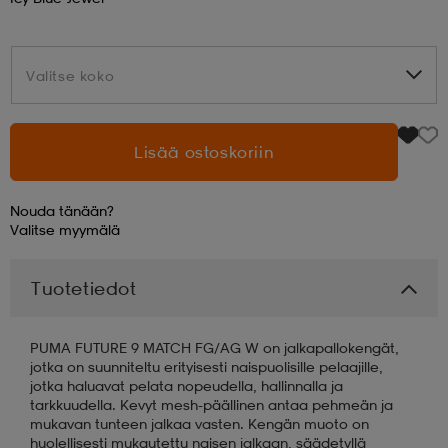
aatteet
tarvikkeet
set
tarvikkeet
aatteet
Valitse koko
Valitse koko
olasit
asut
set
Lisää ostoskoriin
set
it
a
Nouda tänään?
Valitse
myymälä
asut
huolto
asut
Tuotetiedot
it
it
PUMA FUTURE 9 MATCH FG/AG W on jalkapallokengät,
jotka on suunniteltu erityisesti naispuolisille pelaajille,
jotka haluavat pelata nopeudella, hallinnalla ja
tarkkuudella. Kevyt mesh-päällinen antaa pehmeän ja
huolto
huolto
mukavan tunteen jalkaa vasten. Kengän muoto on
huolellisesti mukautettu naisen jalkaan, säädetyllä