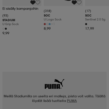
Ei sisälly kampanjoihin
(318)
(17)
(93)
SOC
SOC
U Logo Sock
Sentinel 2.0 Sg
STADIUM
+1
U Grip Sock
8,99
17,99
9,99
Meillä Stadiumilla on useita eri malleja, joista voit valita. Täältä
löydät lisää tuotteita
PUMA