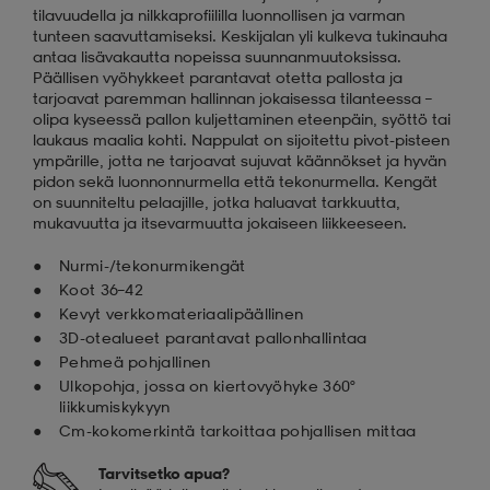
tilavuudella ja nilkkaprofiililla luonnollisen ja varman
tunteen saavuttamiseksi. Keskijalan yli kulkeva tukinauha
antaa lisävakautta nopeissa suunnanmuutoksissa.
Päällisen vyöhykkeet parantavat otetta pallosta ja
tarjoavat paremman hallinnan jokaisessa tilanteessa –
olipa kyseessä pallon kuljettaminen eteenpäin, syöttö tai
laukaus maalia kohti. Nappulat on sijoitettu pivot-pisteen
ympärille, jotta ne tarjoavat sujuvat käännökset ja hyvän
pidon sekä luonnonnurmella että tekonurmella. Kengät
on suunniteltu pelaajille, jotka haluavat tarkkuutta,
mukavuutta ja itsevarmuutta jokaiseen liikkeeseen.
Nurmi-/tekonurmikengät
Koot 36–42
Kevyt verkkomateriaalipäällinen
3D-otealueet parantavat pallonhallintaa
Pehmeä pohjallinen
Ulkopohja, jossa on kiertovyöhyke 360°
liikkumiskykyyn
Cm-kokomerkintä tarkoittaa pohjallisen mittaa
Tarvitsetko apua?