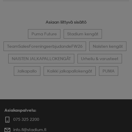
Asiaan liittyvä sisältö
Puma Future
Stadium kengät
TeamSalesForeningserbjudandeFW26
Naisten kengät
NAISTEN JALKAPALLOKENGÄT
Urheilu & varusteet
Jalkapallo
Kaikki jalkapallokengät
PUMA
Asiakaspalvelu:
075 325 2200
info.fi@stadium.fi