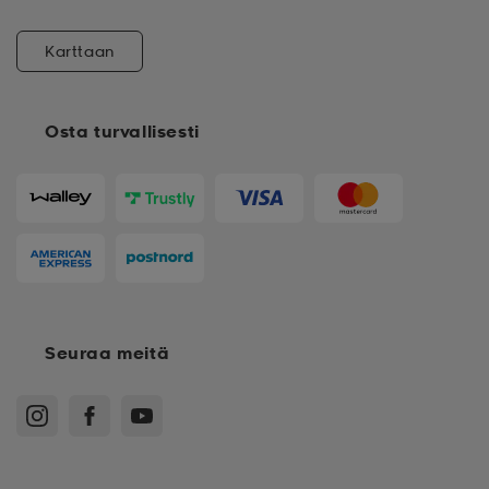
Karttaan
Osta turvallisesti
Seuraa meitä