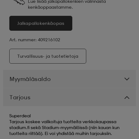
Lue lisää jalkapallokenkien valinnasta
kenkäoppaastamme.
Jalkapallokenkäopas
Art. nummer: 409216102
Turvallisuus- ja tuotetietoja
Myymäläsaldo
Tarjous
Superdeal
Tarjous koskee valikoituja tuotteita verkkokaupassa
stadium.fi sekä Stadium-myymälöissä (niin kauan kun
tuotteita riittää). Ei voi yhdistää muihin tarjouksiin.