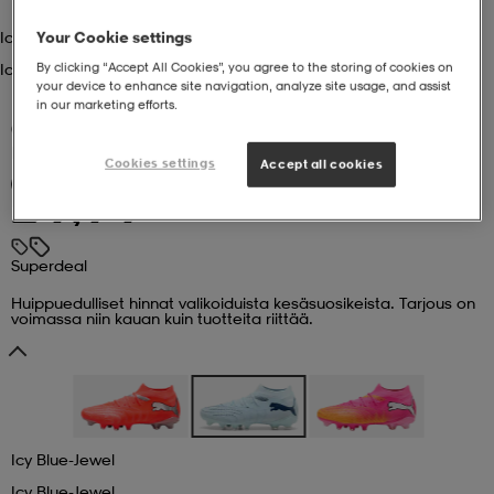
Your Cookie settings
Icy Blue-Jewel
 ja otsapannat
kengät
rrastot
kengät
rit
alit
By clicking “Accept All Cookies”, you agree to the storing of cookies on
Icy Blue-Jewel
your device to enhance site navigation, analyze site usage, and assist
in our marketing efforts.
eet & lapaset
skengät
ihaiset
skengät
tarvikkeet
(5)
PUMA
Future 9 Match Fg/ag W
Cookies settings
Accept all cookies
Superdeal
59,99
saappaat
saappaat
eet & lapaset
kengät
Superdeal
rrastot
alit
aatteet
alit
er
Huippuedulliset hinnat valikoiduista kesäsuosikeista. Tarjous on
voimassa niin kauan kuin tuotteita riittää.
kengät
aatteet
kengät
rrastot
aatteet
ykengät
olasit
ykengät
Icy Blue-Jewel
Icy Blue-Jewel