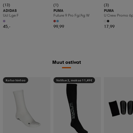
(13)
(1)
(3)
ADIDAS
PUMA
PUMA
Ucl Lge F
Future 9 Pro Fg/ag W
U Crew Promo 6
45,-
99,99
17,99
Muut ostivat
Katso hintaa
Valitse 2, maksa 11,49€