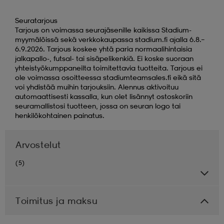
Seuratarjous
Tarjous on voimassa seurajäsenille kaikissa Stadium-
myymälöissä sekä verkkokaupassa stadium.fi ajalla 6.8.–
6.9.2026. Tarjous koskee yhtä paria normaalihintaisia
jalkapallo-, futsal- tai sisäpelikenkiä. Ei koske suoraan
yhteistyökumppaneilta toimitettavia tuotteita. Tarjous ei
ole voimassa osoitteessa stadiumteamsales.fi eikä sitä
voi yhdistää muihin tarjouksiin. Alennus aktivoituu
automaattisesti kassalla, kun olet lisännyt ostoskoriin
seuramallistosi tuotteen, jossa on seuran logo tai
henkilökohtainen painatus.
Arvostelut
(5)
Toimitus ja maksu