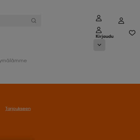
Kirjaudu
ymälämme
Tarjoukseen