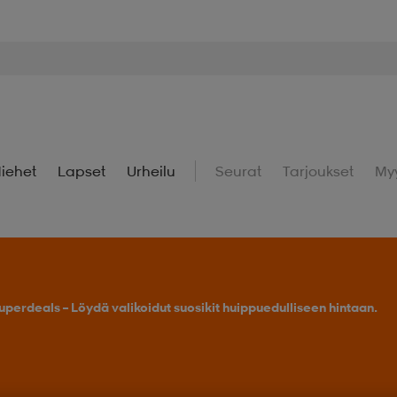
iehet
Lapset
Urheilu
Seurat
Tarjoukset
My
uperdeals – Löydä valikoidut suosikit huippuedulliseen hintaan.