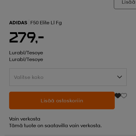
Lisää
ADIDAS
F50 Elite Ll Fg
279,-
Lurabl/tesoye
Lurabl/tesoye
Valitse koko
Valitse koko
Lisää ostoskoriin
Vain verkosta
Tämä tuote on saatavilla vain verkosta.