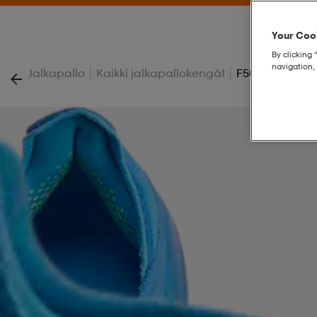
Your Cook
By clicking 
navigation, 
|
|
Jalkapallo
Kaikki jalkapallokengät
F50 Elite Ll Fg