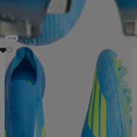
1
/
12