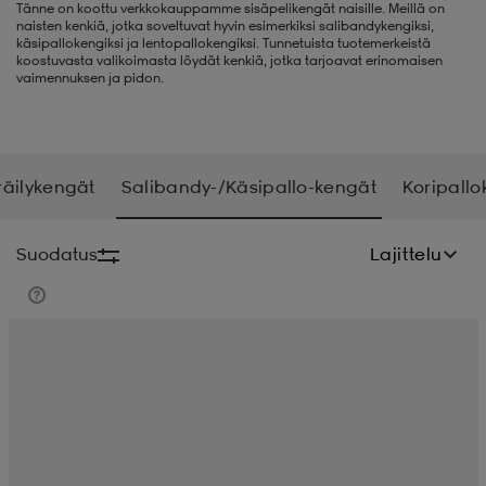
Tänne on koottu verkkokauppamme sisäpelikengät naisille. Meillä on
naisten kenkiä, jotka soveltuvat hyvin esimerkiksi salibandykengiksi,
liivit
ikengät
t & pikeepaidat
ikengät
t
saappaat
käsipallokengiksi ja lentopallokengiksi. Tunnetuista tuotemerkeistä
koostuvasta valikoimasta löydät kenkiä, jotka tarjoavat erinomaisen
vaimennuksen ja pidon.
ingkengät
t
ingkengät
at ja topit
elikengät
räilykengät
Salibandy-/Käsipallo-kengät
Koripall
dat
engät
engät
t & pikeepaidat
allokengät
Suodatus
Lajittelu
t & pikeepaidat
ilykengät
 ja otsapannat
ilykengät
-/Tennis-kengät
t & mekot
andy-/Käsipallo-kengät
eet & lapaset
andy-/Käsipallo-kengät
t & mekot
ikengät
allokengät
allokengät
engät