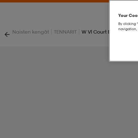
Your Cook
By clicking 
navigation, 
|
|
Naisten kengät
TENNARIT
W Vl Court Bold