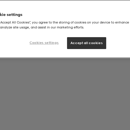
ie settings
“Accept All Cookies”, you agree to the storing of cookies on your device to enhance 
analyze site usage, and assist in our marketing efforts.
Cookies settings
Accept all cookies