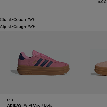
Lisää
Clpink/cougrn/wht
Clpink/cougrn/wht
(21)
ADIDAS
W Vl Court Bold