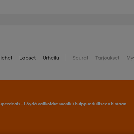
iehet
Lapset
Urheilu
Seurat
Tarjoukset
My
uperdeals – Löydä valikoidut suosikit huippuedulliseen hintaan.