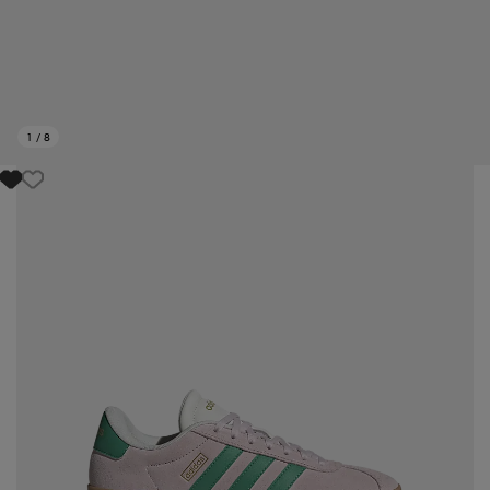
1
/
8