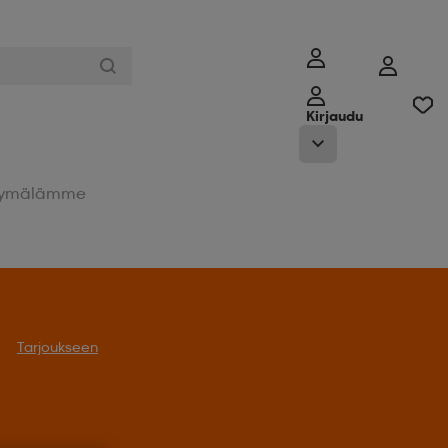
Kirjaudu
ymälämme
Tarjoukseen