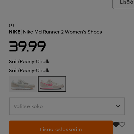
Lisää
(1)
NIKE
Nike Md Runner 2 Women's Shoes
39,99
Sail/peony-Chalk
Sail/peony-Chalk
Valitse koko
Valitse koko
Lisää ostoskoriin