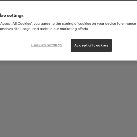
ie settings
“Accept All Cookies”, you agree to the storing of cookies on your device to enhance 
analyze site usage, and assist in our marketing efforts.
en's Shoes
Cookies settings
Accept all cookies