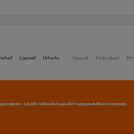
iehet
Lapset
Urheilu
Seurat
Tarjoukset
My
uperdeals – Löydä valikoidut suosikit huippuedulliseen hintaan.