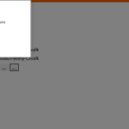
site
Sail/peony-Chalk
Sail/peony-Chalk