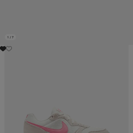
1
/
7