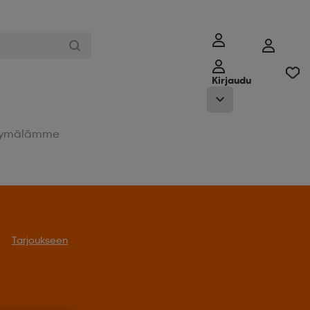
Kirjaudu
ymälämme
Tarjoukseen