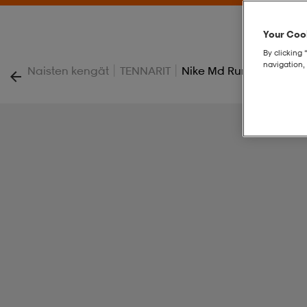
Your Cook
By clicking 
navigation, 
|
|
Naisten kengät
TENNARIT
Nike Md Runner 2 Wom