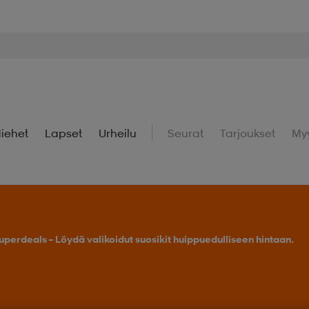
iehet
Lapset
Urheilu
Seurat
Tarjoukset
My
uperdeals – Löydä valikoidut suosikit huippuedulliseen hintaan.