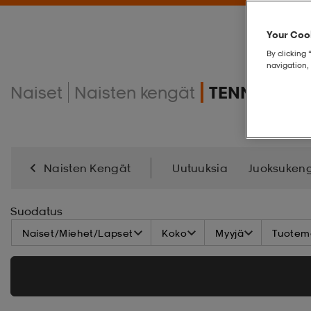
Your Cook
By clicking 
navigation, 
Naiset
Naisten kengät
TENNARIT
Naisten Kengät
Uutuuksia
Juoksuken
Pyöräilykengät
Salibandy-/Käsipallo-Kengät
Suodatus
Naiset/Miehet/Lapset
Koko
Myyjä
Tuoteme
Varsikengät
Kävelykengät
Kenkätarvikkeet