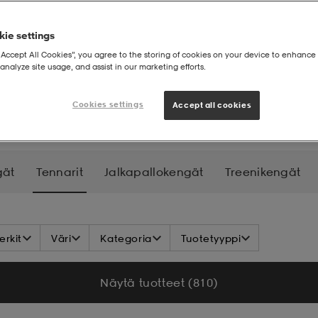
ie settings
“Accept All Cookies”, you agree to the storing of cookies on your device to enhance 
analyze site usage, and assist in our marketing efforts.
Cookies settings
Accept all cookies
gät
Tennarit
Jalkapallokengät
Treenikengät
Koripallokengät
Padelkengät
Tenniskengät
rkit
Väri
Kategoria
Tuotetyyppi
Näytä tuotteet (810)