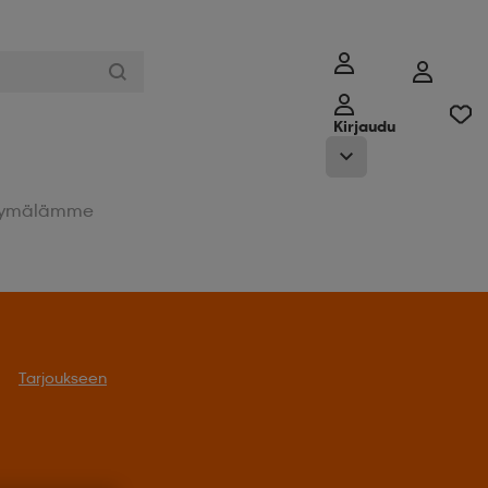
Kirjaudu
ymälämme
Tarjoukseen