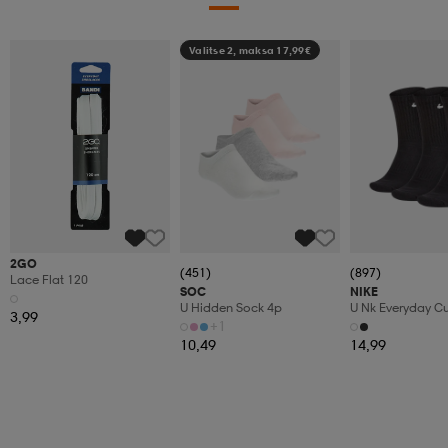
Valitse 2, maksa 17,99€
2GO
(451)
(897)
Lace Flat 120
SOC
NIKE
U Hidden Sock 4p
U Nk Everyday C
3,99
3pr
+1
10,49
14,99