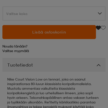
aatteet
tarvikkeet
set
tarvikkeet
aatteet
Valitse koko
Valitse koko
olasit
asut
set
Lisää ostoskoriin
Nouda tänään?
set
it
a
Valitse
myymälä
Tuotetiedot
asut
huolto
asut
Nike Court Vision Low on tennari, joka on saanut
it
it
inspiraationsa 80-luvun klassisista koripallomalleista.
Muotoilu ammentaa vaikutteita klassisista
koripallokengistä ja luo urheilullisen ilmeen, joka sopii
hyvin arkeen. Tekonahkapäällinen antaa vakaan tunteen
huolto
huolto
ja tyylikkään ulkonäön. Rei'itetty kärkilaatikko parantaa
ilmanvaihtoa ja tekee kengistä mukavat käyttää koko