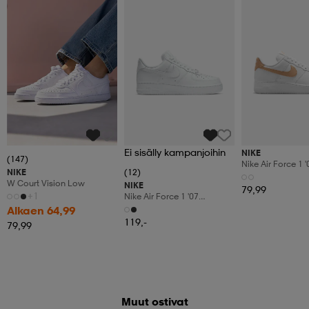
Member
Ei sisälly kampanjoihin
NIKE
(147)
Nike Air Force 1 
NIKE
(12)
Nature Wo
W Court Vision Low
NIKE
79,99
+1
Nike Air Force 1 '07
Women's Shoes
Alkaen 64,99
119,-
79,99
Muut ostivat