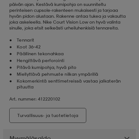
päivän ajan. Kestävä kumipohja on suunniteltu
perinteisen cupsole-rakenteen mukaisesti ja tarjoaa
hyvän pidon alustaan. Rakenne antaa tukea ja vakautta
joka askeleella. Nike Court Vision Low on hyvä valinta
sinulle, joka etsit selkeästi urheiluhenkisiä tennareita.
Tennarit
Koot 36–42
Päällinen tekonahkaa
Hengittävä perforointi
Pitävä kumipohja; hyvä pito
Miellyttävä pehmuste nilkan ympärillä
Kokomerkintä senttimetreissä vastaa jalkaterän
pituutta
Art. nummer: 412220102
Turvallisuus- ja tuotetietoja
Myymäläsaldo