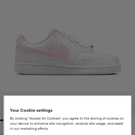
liivit
ikengät
t & pikeepaidat
ikengät
t
saappaat
ingkengät
t
ingkengät
at ja topit
elikengät
dat
engät
engät
t & pikeepaidat
allokengät
t & pikeepaidat
ilykengät
 ja otsapannat
ilykengät
-/Tennis-kengät
t & mekot
andy-/Käsipallo-kengät
eet & lapaset
andy-/Käsipallo-kengät
t & mekot
ikengät
Your Cookie settings
1
/
7
By clicking “Accept All Cookies”, you agree to the storing of cookies on
your device to enhance site navigation, analyze site usage, and assist
allokengät
allokengät
engät
in our marketing efforts.