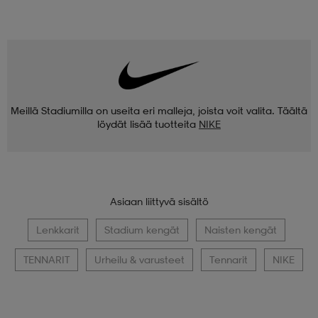
Meillä Stadiumilla on useita eri malleja, joista voit valita. Täältä
löydät lisää tuotteita
NIKE
Asiaan liittyvä sisältö
Lenkkarit
Stadium kengät
Naisten kengät
TENNARIT
Urheilu & varusteet
Tennarit
NIKE