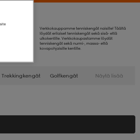
site
Verkkokauppamme tenniskengät naisille! Täältä
löydät erilaiset tenniskengät sekä sisä- että
ulkokentille. Verkkokaupastamme löydät
tenniskengät sekä nurmi-, massa- että
kovapohjaisille kentille.
Trekkingkengät
Golfkengät
Näytä lisää
Kumisaappaat
Sandaalit