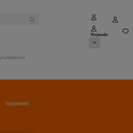
Kirjaudu
ymälämme
Tarjoukseen