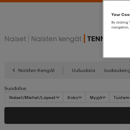
Your Cook
By clicking 
navigation, 
Naiset
Naisten kengät
TENNISKEN
Naisten Kengät
Uutuuksia
Juoksuken
Pyöräilykengät
Salibandy-/Käsipallo-Kengät
Suodatus
Naiset/Miehet/Lapset
Koko
Myyjä
Tuoteme
Varsikengät
Kävelykengät
Kenkätarvikkeet