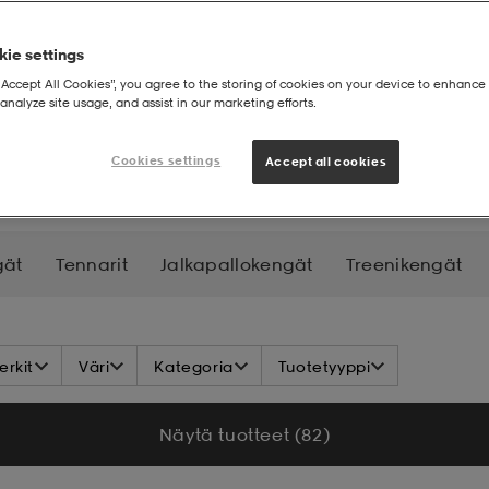
ie settings
“Accept All Cookies”, you agree to the storing of cookies on your device to enhance 
analyze site usage, and assist in our marketing efforts.
GÄT
Cookies settings
Accept all cookies
gät
Tennarit
Jalkapallokengät
Treenikengät
Koripallokengät
Padelkengät
Tenniskengät
rkit
Väri
Kategoria
Tuotetyyppi
Näytä tuotteet (82)