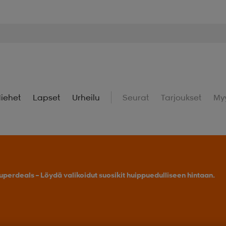
iehet
Lapset
Urheilu
Seurat
Tarjoukset
My
uperdeals – Löydä valikoidut suosikit huippuedulliseen hintaan.